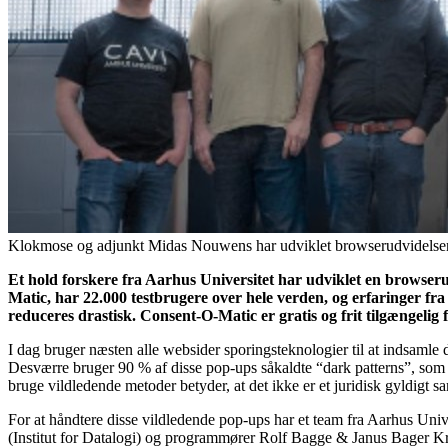
Klokmose og adjunkt Midas Nouwens har udviklet browserudvidelsen 
Et hold forskere fra Aarhus Universitet har udviklet en browser
Matic, har 22.000 testbrugere over hele verden, og erfaringer fra
reduceres drastisk. Consent-O-Matic er gratis og frit tilgængelig f
I dag bruger næsten alle websider sporingsteknologier til at indsamle
Desværre bruger 90 % af disse pop-ups såkaldte “dark patterns”, som e
bruge vildledende metoder betyder, at det ikke er et juridisk gyldigt
For at håndtere disse vildledende pop-ups har et team fra Aarhus Un
(Institut for Datalogi) og programmører Rolf Bagge & Janus Bager Kr