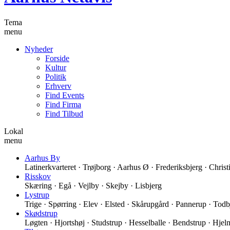
Tema
menu
Nyheder
Forside
Kultur
Politik
Erhverv
Find Events
Find Firma
Find Tilbud
Lokal
menu
Aarhus By
Latinerkvarteret · Trøjborg · Aarhus Ø · Frederiksbjerg · Christ
Risskov
Skæring · Egå · Vejlby · Skejby · Lisbjerg
Lystrup
Trige · Spørring · Elev · Elsted · Skårupgård · Pannerup · To
Skødstrup
Løgten · Hjortshøj · Studstrup · Hesselballe · Bendstrup · Hjel