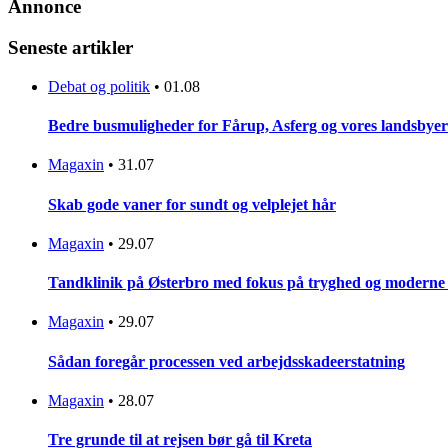
Annonce
Seneste artikler
Debat og politik
•
01.08
Bedre busmuligheder for Fårup, Asferg og vores landsbyer
Magaxin
•
31.07
Skab gode vaner for sundt og velplejet hår
Magaxin
•
29.07
Tandklinik på Østerbro med fokus på tryghed og moderne
Magaxin
•
29.07
Sådan foregår processen ved arbejdsskadeerstatning
Magaxin
•
28.07
Tre grunde til at rejsen bør gå til Kreta