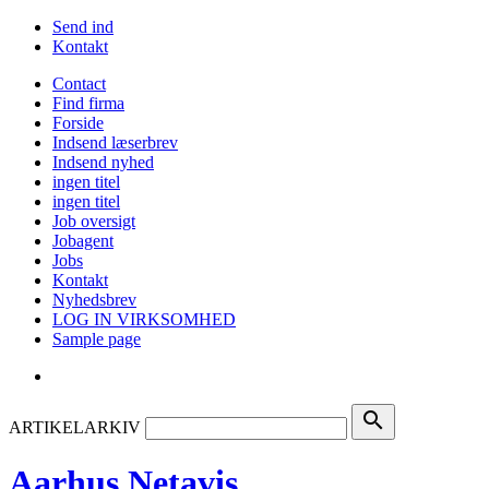
Send ind
Kontakt
Contact
Find firma
Forside
Indsend læserbrev
Indsend nyhed
ingen titel
ingen titel
Job oversigt
Jobagent
Jobs
Kontakt
Nyhedsbrev
LOG IN VIRKSOMHED
Sample page
search
ARTIKELARKIV
Aarhus Netavis