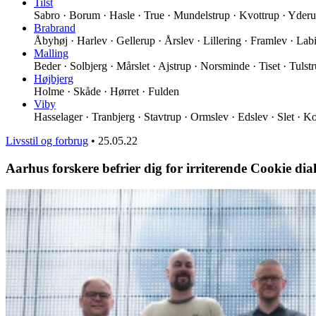
Tilst
Sabro · Borum · Hasle · True · Mundelstrup · Kvottrup · Yder
Brabrand
Åbyhøj · Harlev · Gellerup · Årslev · Lillering · Framlev · La
Malling
Beder · Solbjerg · Mårslet · Ajstrup · Norsminde · Tiset · Tulst
Højbjerg
Holme · Skåde · Hørret · Fulden
Viby
Hasselager · Tranbjerg · Stavtrup · Ormslev · Edslev · Slet · Ko
Livsstil og forbrug
•
25.05.22
Aarhus forskere befrier dig for irriterende Cookie dia