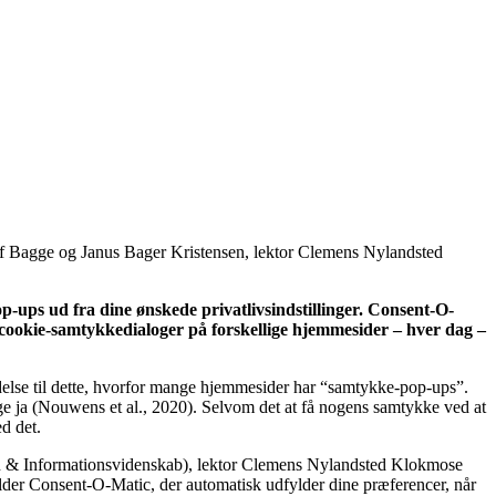
lf Bagge og Janus Bager Kristensen, lektor Clemens Nylandsted
-ups ud fra dine ønskede privatlivsindstillinger. Consent-O-
ke cookie-samtykkedialoger på forskellige hjemmesider – hver dag –
adelse til dette, hvorfor mange hjemmesider har “samtykke-pop-ups”.
ige ja (Nouwens et al., 2020). Selvom det at få nogens samtykke ved at
d det.
sign & Informationsvidenskab), lektor Clemens Nylandsted Klokmose
der Consent-O-Matic, der automatisk udfylder dine præferencer, når