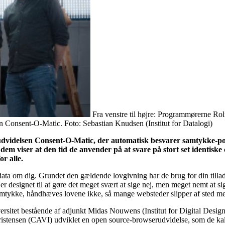
Fra venstre til højre: Programmørerne Ro
Consent-O-Matic. Foto: Sebastian Knudsen (Institut for Datalogi)
udvidelsen Consent-O-Matic, der automatisk besvarer samtykke-pop
 dem viser at den tid de anvender på at svare på stort set identis
or alle.
 data om dig. Grundet den gældende lovgivning har de brug for din till
r designet til at gøre det meget svært at sige nej, men meget nemt at s
 samtykke, håndhæves lovene ikke, så mange websteder slipper af sted me
iversitet bestående af adjunkt Midas Nouwens (Institut for Digital De
istensen (CAVI) udviklet en open source-browserudvidelse, som de kal