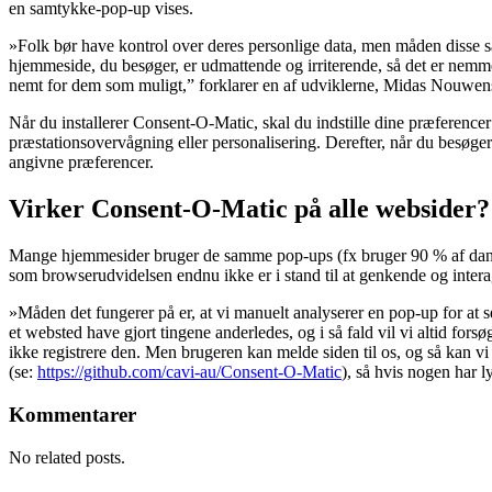
en samtykke-pop-up vises.
»Folk bør have kontrol over deres personlige data, men måden disse s
hjemmeside, du besøger, er udmattende og irriterende, så det er nemmer
nemt for dem som muligt,” forklarer en af udviklerne, Midas Nouwen
Når du installerer Consent-O-Matic, skal du indstille dine præferencer 
præstationsovervågning eller personalisering. Derefter, når du besøg
angivne præferencer.
Virker Consent-O-Matic på alle websider?
Mange hjemmesider bruger de samme pop-ups (fx bruger 90 % af dans
som browserudvidelsen endnu ikke er i stand til at genkende og inter
»Måden det fungerer på er, at vi manuelt analyserer en pop-up for at s
et websted have gjort tingene anderledes, og i så fald vil vi altid fo
ikke registrere den. Men brugeren kan melde siden til os, og så kan 
(se:
https://github.com/cavi-au/Consent-O-Matic
), så hvis nogen har ly
Kommentarer
No related posts.