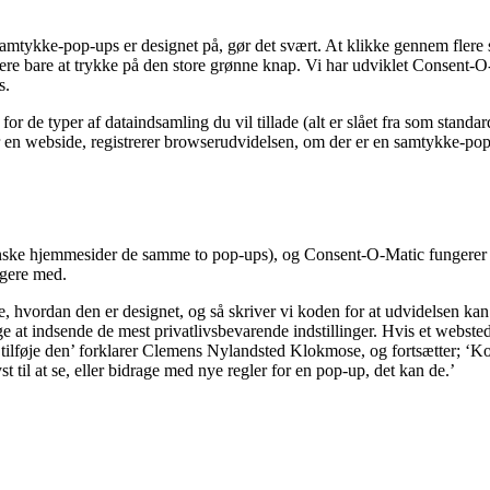
amtykke-pop-ups er designet på, gør det svært. At klikke gennem flere
e bare at trykke på den store grønne knap. Vi har udviklet Consent-O-Ma
s.
for de typer af dataindsamling du vil tillade (alt er slået fra som stand
er en webside, registrerer browserudvidelsen, om der er en samtykke-pop
ke hjemmesider de samme to pop-ups), og Consent-O-Matic fungerer i 
agere med.
e, hvordan den er designet, og så skriver vi koden for at udvidelsen ka
rsøge at indsende de mest privatlivsbevarende indstillinger. Hvis et webs
vi tilføje den’ forklarer Clemens Nylandsted Klokmose, og fortsætter; 
st til at se, eller bidrage med nye regler for en pop-up, det kan de.’