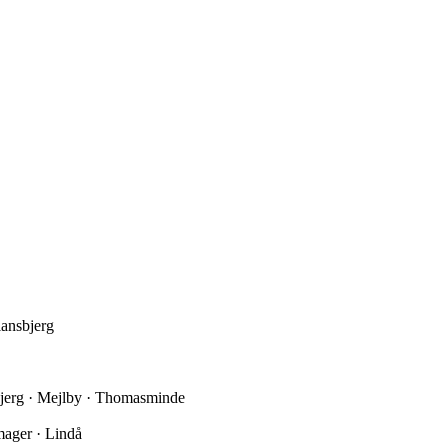
iansbjerg
dbjerg · Mejlby · Thomasminde
mager · Lindå