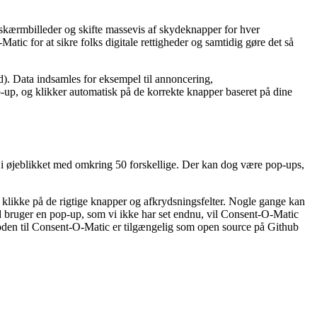
 skærmbilleder og skifte massevis af skydeknapper for hver
tic for at sikre folks digitale rettigheder og samtidig gøre det så
ard). Data indsamles for eksempel til annoncering,
-up, og klikker automatisk på de korrekte knapper baseret på dine
øjeblikket med omkring 50 forskellige. Der kan dog være pop-ups,
n klikke på de rigtige knapper og afkrydsningsfelter. Nogle gange kan
ted bruger en pop-up, som vi ikke har set endnu, vil Consent-O-Matic
‘Koden til Consent-O-Matic er tilgængelig som open source på Github