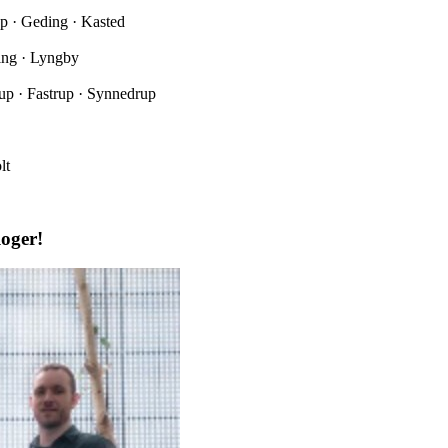
up · Geding · Kasted
bing · Lyngby
rup · Fastrup · Synnedrup
lt
loger!