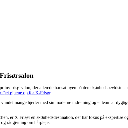
Frisørsalon
tny frisørsalon, der allerede har sat byen på den skønhedsbevidste lan
r fået øjnene op for X-Frisør
.
e vundet mange hjerter med sin moderne indretning og et team af dygtige fr
nchen, er X-Frisør en skønhedsdestination, der har fokus på ekspertise o
g og rådgivning om hårpleje.