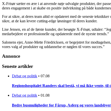
X-Frisør sætter en ære i at anvende nøje udvalgte produkter, der pass
deres engagement i at skabe en positiv indvirkning på både kundernes 
For at sikre, at deres team altid er opdateret med de seneste teknikke
sikre, at de kan levere cutting-edge løsninger til deres kunder.
Lise Jensen, en af de første kunder, der besøgte X-Frisør, udtaler: “J
medarbejdere er professionelle og opdaterede med de nyeste trends.”
Salonens ejer, Anne-Mette Friedricksen, er begejstret for modtagelsen,
vores valg af produkter og uddannelse er nøglen til vores succes.”
Annonce
Seneste artikler
Debat og politik
•
07.08
Regionshospitalet Randers skal bestå, vi må ikke vente, til d
Debat og politik
•
01.08
Bedre busmuligheder for Fårup, Asferg og vores landsbyer