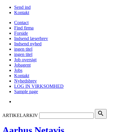
Send ind
Kontakt
Contact
Find firma
Forside
Indsend læserbrev
Indsend nyhed
ingen titel
ingen titel
Job oversigt
Jobagent
Jobs
Kontakt
Nyhedsbrev
LOG IN VIRKSOMHED
Sample page
search
ARTIKELARKIV
Aarhus Netavis