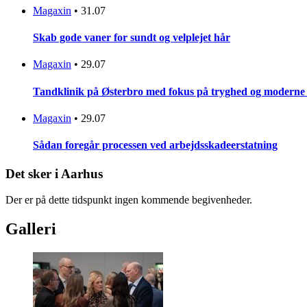
Magaxin
•
31.07
Skab gode vaner for sundt og velplejet hår
Magaxin
•
29.07
Tandklinik på Østerbro med fokus på tryghed og moderne
Magaxin
•
29.07
Sådan foregår processen ved arbejdsskadeerstatning
Det sker i Aarhus
Der er på dette tidspunkt ingen kommende begivenheder.
Galleri