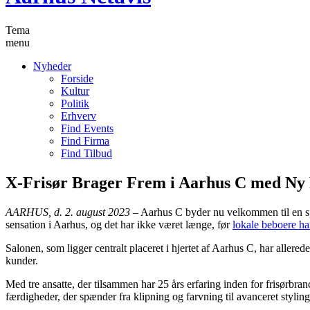
Tema
menu
Nyheder
Forside
Kultur
Politik
Erhverv
Find Events
Find Firma
Find Tilbud
X-Frisør Brager Frem i Aarhus C med Ny 
AARHUS, d. 2. august 2023
– Aarhus C byder nu velkommen til en spri
sensation i Aarhus, og det har ikke været længe, før
lokale beboere ha
Salonen, som ligger centralt placeret i hjertet af Aarhus C, har allered
kunder.
Med tre ansatte, der tilsammen har 25 års erfaring inden for frisørbra
færdigheder, der spænder fra klipning og farvning til avanceret stylin