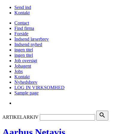
Send ind
Kontakt
Contact
Find firma
Forside
Indsend læserbrev
Indsend nyhed
ingen titel
ingen titel
Job oversigt
Jobagent
Jobs
Kontakt
Nyhedsbrev
LOG IN VIRKSOMHED
Sample page
search
ARTIKELARKIV
Aarhus Netavis