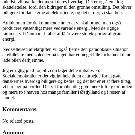
mindst, vil mærke det mest i deres hverdag. Det er også en klog
skattelettelse, fordi den bidrager til den grønne omstilling. Det bliver
billigere for danskerne at elektrificere, og det er der, vi skal hen.
Ambitionen for de kommende år, er at vi skal bruge, men også
producere væsentligt mere vedvarende energi. Med de rigtige
rammer, vil Danmark i løbet af få år være storeksportør af grøn
energi.
Nedsættelsen af elafgiften vil også fjerne den paradoksale situation
at elbilejere med solceller på taget, har et meget lille incitament til at
lade bilen derhjemme.
Jeg er rigtig glad for, at vi nu tager dette initiativ. For
Socialdemokratiet er det vigtigt hele tiden at arbejde for at gøre
danskernes hverdag billigere og bedre, og det her er et af flere tiltag,
vi har lagt på bordet. Det vil forhåbentlig give mere luft i økonomien
og mere ro i maven hos mange familier i Østjylland og i resten af
landet.
Kommentarer
No related posts.
Annonce