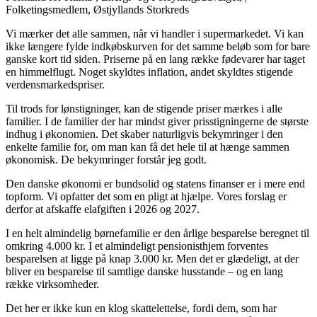
Folketingsmedlem, Østjyllands Storkreds
Vi mærker det alle sammen, når vi handler i supermarkedet. Vi kan
ikke længere fylde indkøbskurven for det samme beløb som for bare
ganske kort tid siden. Priserne på en lang række fødevarer har taget
en himmelflugt. Noget skyldtes inflation, andet skyldtes stigende
verdensmarkedspriser.
Til trods for lønstigninger, kan de stigende priser mærkes i alle
familier. I de familier der har mindst giver prisstigningerne de største
indhug i økonomien. Det skaber naturligvis bekymringer i den
enkelte familie for, om man kan få det hele til at hænge sammen
økonomisk. De bekymringer forstår jeg godt.
Den danske økonomi er bundsolid og statens finanser er i mere end
topform. Vi opfatter det som en pligt at hjælpe. Vores forslag er
derfor at afskaffe elafgiften i 2026 og 2027.
I en helt almindelig børnefamilie er den årlige besparelse beregnet til
omkring 4.000 kr. I et almindeligt pensionisthjem forventes
besparelsen at ligge på knap 3.000 kr. Men det er glædeligt, at der
bliver en besparelse til samtlige danske husstande – og en lang
række virksomheder.
Det her er ikke kun en klog skattelettelse, fordi dem, som har