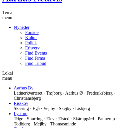
Tema
menu
Nyheder
Forside
Kultur
Politik
Erhverv
Find Events
Find Firma
Find Tilbud
Lokal
menu
Aarhus By
Latinerkvarteret · Trøjborg · Aarhus Ø · Frederiksbjerg ·
Christiansbjerg
Risskov
Skæring · Egå · Vejlby · Skejby · Lisbjerg
Lystrup
Trige · Spørring · Elev · Elsted · Skårupgård · Pannerup ·
Todbjerg · Mejlby · Thomasminde