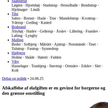
Skødstrup
Løgten · Hjortshøj · Studstrup · Hesselballe · Bendstrup ·
Hjelmager · Lindå
Tilst
Sabro · Borum · Hasle · True · Mundelstrup · Kvottrup ·
Yderup · Geding · Kasted
Brabrand
Åbyhøj · Harlev · Gellerup · Årslev · Lillering · Framlev ·
Labing · Lyngby
Malling
Beder · Solbjerg · Mårslet · Ajstrup · Norsminde · Tiset ·
Tulstrup · Fastrup · Synnedrup
Højbjerg
Holme · Skåde · Hørret · Fulden
Viby
Hasselager · Tranbjerg · Stavtrup · Ormslev · Edslev · Slet ·
Kolt
Debat og politik
•
24.08.25
Afskaffelse af elafgiften er en gevinst for borgerne og
den grønne omstilling