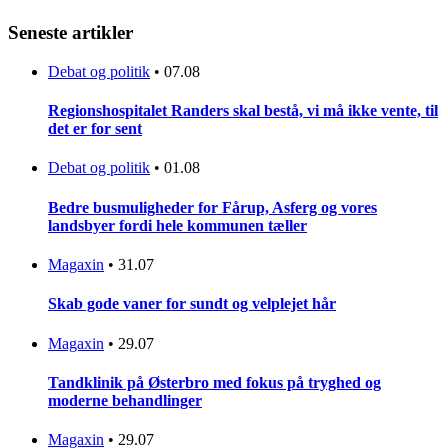
Seneste artikler
Debat og politik
•
07.08
Regionshospitalet Randers skal bestå, vi må ikke vente, til
det er for sent
Debat og politik
•
01.08
Bedre busmuligheder for Fårup, Asferg og vores
landsbyer fordi hele kommunen tæller
Magaxin
•
31.07
Skab gode vaner for sundt og velplejet hår
Magaxin
•
29.07
Tandklinik på Østerbro med fokus på tryghed og
moderne behandlinger
Magaxin
•
29.07