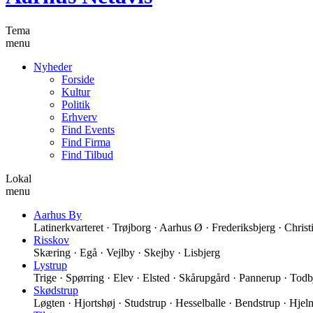
Tema
menu
Nyheder
Forside
Kultur
Politik
Erhverv
Find Events
Find Firma
Find Tilbud
Lokal
menu
Aarhus By
Latinerkvarteret · Trøjborg · Aarhus Ø · Frederiksbjerg · Christ
Risskov
Skæring · Egå · Vejlby · Skejby · Lisbjerg
Lystrup
Trige · Spørring · Elev · Elsted · Skårupgård · Pannerup · To
Skødstrup
Løgten · Hjortshøj · Studstrup · Hesselballe · Bendstrup · Hjel