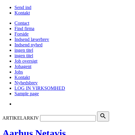
Send ind
Kontakt
Contact
Find firma
Forside
Indsend læserbrev
Indsend nyhed
ingen titel
ingen titel
Job oversigt
Jobagent
Jobs
Kontakt
Nyhedsbrev
LOG IN VIRKSOMHED
Sample page
search
ARTIKELARKIV
Aarhus Netavis