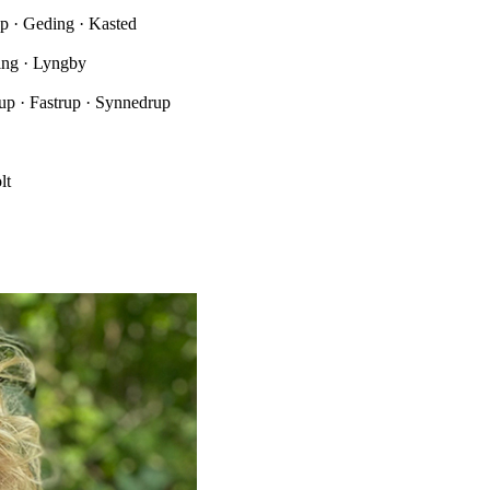
up · Geding · Kasted
bing · Lyngby
rup · Fastrup · Synnedrup
lt