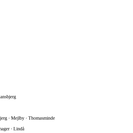
iansbjerg
dbjerg · Mejlby · Thomasminde
mager · Lindå