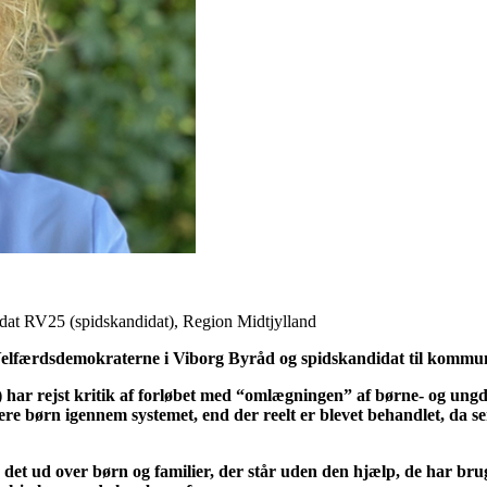
dat RV25 (spidskandidat), Region Midtjylland
elfærdsdemokraterne i Viborg Byråd og spidskandidat til kommuna
 har rejst kritik af forløbet med “omlægningen” af børne- og ungd
 flere børn igennem systemet, end der reelt er blevet behandlet, da 
ud over børn og familier, der står uden den hjælp, de har brug fo