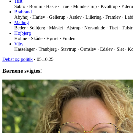
Tilst
Sabro · Borum · Hasle · True · Mundelstrup · Kvottrup · Yder
Brabrand
Åbyhøj · Harlev · Gellerup · Årslev · Lillering · Framlev · La
Malling
Beder · Solbjerg · Mårslet · Ajstrup · Norsminde · Tiset · Tulst
Højbjerg
Holme · Skåde · Hørret · Fulden
Viby
Hasselager · Tranbjerg · Stavtrup · Ormslev · Edslev · Slet · Ko
Debat og politik
•
05.10.25
Børnene svigtes!