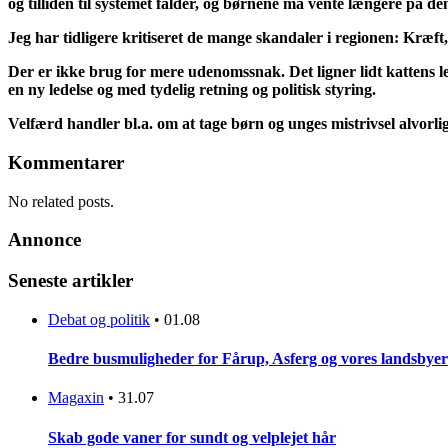
og tilliden til systemet falder, og børnene må vente længere på d
Jeg har tidligere kritiseret de mange skandaler i regionen: Kræ
Der er ikke brug for mere udenomssnak. Det ligner lidt kattens leg
en ny ledelse og med tydelig retning og politisk styring.
Velfærd handler bl.a. om at tage børn og unges mistrivsel alvorligt
Kommentarer
No related posts.
Annonce
Seneste artikler
Debat og politik
•
01.08
Bedre busmuligheder for Fårup, Asferg og vores landsbyer
Magaxin
•
31.07
Skab gode vaner for sundt og velplejet hår