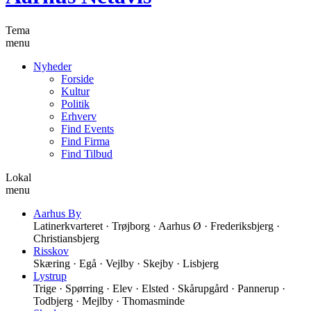
Tema
menu
Nyheder
Forside
Kultur
Politik
Erhverv
Find Events
Find Firma
Find Tilbud
Lokal
menu
Aarhus By
Latinerkvarteret · Trøjborg · Aarhus Ø · Frederiksbjerg ·
Christiansbjerg
Risskov
Skæring · Egå · Vejlby · Skejby · Lisbjerg
Lystrup
Trige · Spørring · Elev · Elsted · Skårupgård · Pannerup ·
Todbjerg · Mejlby · Thomasminde