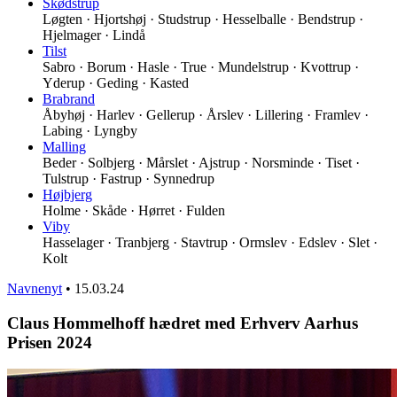
Skødstrup
Løgten · Hjortshøj · Studstrup · Hesselballe · Bendstrup ·
Hjelmager · Lindå
Tilst
Sabro · Borum · Hasle · True · Mundelstrup · Kvottrup ·
Yderup · Geding · Kasted
Brabrand
Åbyhøj · Harlev · Gellerup · Årslev · Lillering · Framlev ·
Labing · Lyngby
Malling
Beder · Solbjerg · Mårslet · Ajstrup · Norsminde · Tiset ·
Tulstrup · Fastrup · Synnedrup
Højbjerg
Holme · Skåde · Hørret · Fulden
Viby
Hasselager · Tranbjerg · Stavtrup · Ormslev · Edslev · Slet ·
Kolt
Navnenyt
•
15.03.24
Claus Hommelhoff hædret med Erhverv Aarhus
Prisen 2024