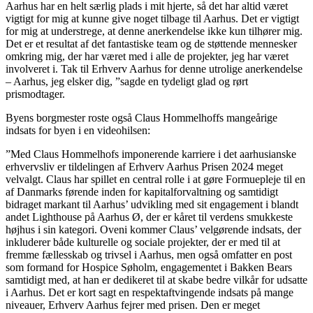
Aarhus har en helt særlig plads i mit hjerte, så det har altid været
vigtigt for mig at kunne give noget tilbage til Aarhus. Det er vigtigt
for mig at understrege, at denne anerkendelse ikke kun tilhører mig.
Det er et resultat af det fantastiske team og de støttende mennesker
omkring mig, der har været med i alle de projekter, jeg har været
involveret i. Tak til Erhverv Aarhus for denne utrolige anerkendelse
– Aarhus, jeg elsker dig, ”sagde en tydeligt glad og rørt
prismodtager.
Byens borgmester roste også Claus Hommelhoffs mangeårige
indsats for byen i en videohilsen:
”Med Claus Hommelhofs imponerende karriere i det aarhusianske
erhvervsliv er tildelingen af Erhverv Aarhus Prisen 2024 meget
velvalgt. Claus har spillet en central rolle i at gøre Formuepleje til en
af Danmarks førende inden for kapitalforvaltning og samtidigt
bidraget markant til Aarhus’ udvikling med sit engagement i blandt
andet Lighthouse på Aarhus Ø, der er kåret til verdens smukkeste
højhus i sin kategori. Oveni kommer Claus’ velgørende indsats, der
inkluderer både kulturelle og sociale projekter, der er med til at
fremme fællesskab og trivsel i Aarhus, men også omfatter en post
som formand for Hospice Søholm, engagementet i Bakken Bears
samtidigt med, at han er dedikeret til at skabe bedre vilkår for udsatte
i Aarhus. Det er kort sagt en respektaftvingende indsats på mange
niveauer, Erhverv Aarhus fejrer med prisen. Den er meget