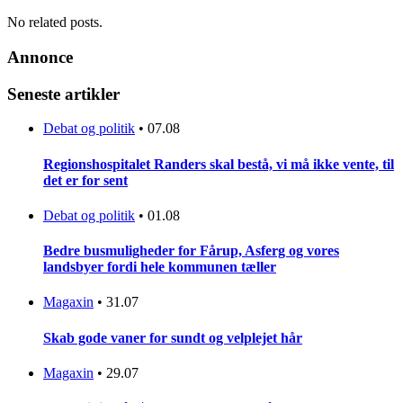
No related posts.
Annonce
Seneste artikler
Debat og politik
•
07.08
Regionshospitalet Randers skal bestå, vi må ikke vente, til
det er for sent
Debat og politik
•
01.08
Bedre busmuligheder for Fårup, Asferg og vores
landsbyer fordi hele kommunen tæller
Magaxin
•
31.07
Skab gode vaner for sundt og velplejet hår
Magaxin
•
29.07