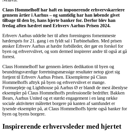
Claus Hommelhoff har haft en imponerende erhvervskarriere
gennem årtier i Aarhus – og samtidig har han løbende givet
tilbage til den by, hans hjerte banker for. Derfor blev han
fredag aften hædret med Erhverv Aarhus Prisen 2024.
Erhverv Aarhus uddelte her til aften foreningens fornemmeste
hæderspris for 21. gang i en fyldt sal i Turbinehallen. Med prisen
ønsker Erhverv Aarhus at hædre forbilleder, der gør en forskel for
byen og erhvervslivet, og som dermed inspirerer andre til også at gå
forrest.
Claus Hommelhoff har gennem årtiers dedikation til byen og
beundringsværdige forretningsmæssige resultater netop gjort sig
fortjent til Erhverv Aarhus Prisen. Eksemplerne på Claus
Hommelhoffs aftryk på byen og erhvervslivet er mange.
Formuepleje og Lighthouse på Aarhus Ø er blandt de mest åbenlyse
eksempler på Claus Hommelhoffs professionelle bedrifter. Bakken
Bears, Aarhus United og et stærkt engagement i en lang række
sociale aktiviteter målrettet borgere på kanten af samfundet er
lysende eksempler på, at Claus Hommelhoffs hjerte også banker for
byen og byens borgere.
Inspirerende erhvervsleder med hjertet