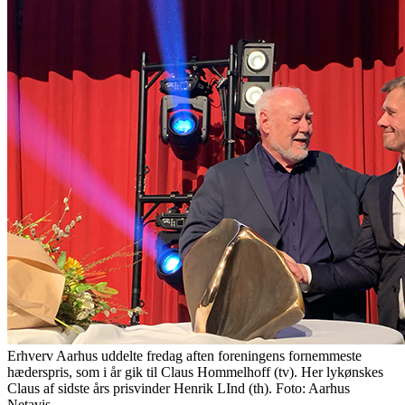
Erhverv Aarhus uddelte fredag aften foreningens fornemmeste
hæderspris, som i år gik til Claus Hommelhoff (tv). Her lykønskes
Claus af sidste års prisvinder Henrik LInd (th). Foto: Aarhus
Netavis.