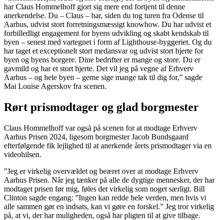
har Claus Hommelhoff gjort sig mere end fortjent til denne
anerkendelse. Du – Claus – har, siden du tog turen fra Odense til
Aarhus, udvist stort forretningsmæssigt knowhow. Du har udvist et
forbilledligt engagement for byens udvikling og skabt kendskab til
byen – senest med vartegnet i form af Lighthouse-byggeriet. Og du
har taget et exceptionelt stort medansvar og udvist stort hjerte for
byen og byens borgere. Dine bedrifter er mange og store. Du er
gavmild og har et stort hjerte. Det vil jeg på vegne af Erhverv
Aarhus – og hele byen – gerne sige mange tak til dig for,” sagde
Mai Louise Agerskov fra scenen.
Rørt prismodtager og glad borgmester
Claus Hommelhoff var også på scenen for at modtage Erhverv
Aarhus Prisen 2024, ligesom borgmester Jacob Bundsgaard
efterfølgende fik lejlighed til at anerkende årets prismodtager via en
videohilsen.
”Jeg er virkelig overvældet og beæret over at modtage Erhverv
Aarhus Prisen. Når jeg tænker på alle de dygtige mennesker, der har
modtaget prisen før mig, føles det virkelig som noget særligt. Bill
Clinton sagde engang: ”Ingen kan redde hele verden, men hvis vi
alle sammen gør en indsats, kan vi gøre en forskel.” Jeg tror virkelig
på, at vi, der har muligheden, også har pligten til at give tilbage.