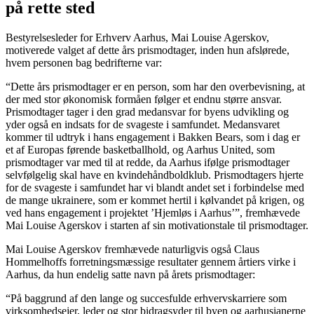
på rette sted
Bestyrelsesleder for Erhverv Aarhus, Mai Louise Agerskov,
motiverede valget af dette års prismodtager, inden hun afslørede,
hvem personen bag bedrifterne var:
“Dette års prismodtager er en person, som har den overbevisning, at
der med stor økonomisk formåen følger et endnu større ansvar.
Prismodtager tager i den grad medansvar for byens udvikling og
yder også en indsats for de svageste i samfundet. Medansvaret
kommer til udtryk i hans engagement i Bakken Bears, som i dag er
et af Europas førende basketballhold, og Aarhus United, som
prismodtager var med til at redde, da Aarhus ifølge prismodtager
selvfølgelig skal have en kvindehåndboldklub. Prismodtagers hjerte
for de svageste i samfundet har vi blandt andet set i forbindelse med
de mange ukrainere, som er kommet hertil i kølvandet på krigen, og
ved hans engagement i projektet ’Hjemløs i Aarhus’”, fremhævede
Mai Louise Agerskov i starten af sin motivationstale til prismodtager.
Mai Louise Agerskov fremhævede naturligvis også Claus
Hommelhoffs forretningsmæssige resultater gennem årtiers virke i
Aarhus, da hun endelig satte navn på årets prismodtager:
“På baggrund af den lange og succesfulde erhvervskarriere som
virksomhedsejer, leder og stor bidragsyder til byen og aarhusianerne