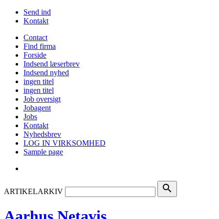
Send ind
Kontakt
Contact
Find firma
Forside
Indsend læserbrev
Indsend nyhed
ingen titel
ingen titel
Job oversigt
Jobagent
Jobs
Kontakt
Nyhedsbrev
LOG IN VIRKSOMHED
Sample page
search
ARTIKELARKIV
Aarhus Netavis