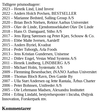
Tidligere prismodtagere:
2023 – Henrik Lind, Lind Invest
2022 – Anders Holch Povlsen, BESTSELLER
2021 – Marianne Bedsted, Salling Group A/S
2020 – Brian Bech Nielsen, Rektor Aarhus Universitet
2019 – Olav de Linde, Ejendomsselskabet Olav De Linde
2018 – Hans O. Damgaard, Stibo A/S
2017 – Jens Bjerg Sørensen og Peter Kjær, Schouw & Co.
2016 – Ebbe Malte Iversen, Aarsleff
2015 – Anders Byriel, Kvadrat
2014 – Peder Tuborgh, Arla Foods
2013 – Jens Kristian Gundersen, Unisense
2012 – Ditlev Engel, Vestas Wind Systems A/S
2011 – Henrik Lindberg, LINDBERG A/S
2010 – Michael Holm, Systematic A/S
2009 – Flemming Besenbacher, iNANO Aarhus Universitet
2008 – Thomas Bloch Ravn, Den Gamle By
2007 – Ulla Stæt Andersen og Jette Rantala, Århus Charter
2006 – Peter Bohnsen, Unifeeder A/S
2005 – Ole Lehrmann Madsen, Alexandra Instituttet
2004 – Erling Lindahl, bestyrelsesposter i Incuba, Østjysk
Innovation, Forskerpark mv.
Kommentarer