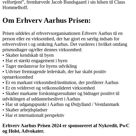
velfortjent”, fremhævede Jacob Bundsgaard i sin hilsen til Claus
Hommelhoff.
Om Erhverv Aarhus Prisen:
Prisen uddeles af erhvervsorganisationen Erhverv Aarhus til en
person eller en virksomhed, der har gjort en særlig indsats for
erhvervslivet i og omkring Aarhus. Det vurderes i hvilket omfang
prismodtager og/eller dennes virksomhed:
• Skaber kendskab til byen
• Har et stærkt engagement i byen
• Tager medansvar for byens udvikling
• Udviser fremragende lederskab, der har skabt positiv
opmærksomhed
• Er en markant virksomhed/institution, der profilerer Aarhus
• Er en veldrevet og velkonsolideret virksomhed
• Skaber markante forskningsresultater og bidrager positivt til
udviklingen af uddannelseslivet i Aarhus
• Har sit udgangspunkt i Aarhus og Østjylland / Vestdanmark
• Skaber arbejdspladser
• Har et internationalt perspektiv
Erhverv Aarhus Prisen 2024 er sponsoreret af Nykredit, PwC
og Holst, Advokater.