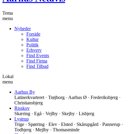
Tema
menu
Nyheder
Forside
Kultur
Politik
Erhverv
Find Events
Find Firma
Find Tilbud
Lokal
menu
Aarhus By
Latinerkvarteret · Trøjborg · Aarhus Ø · Frederiksbjerg ·
Christiansbjerg
Risskov
Skæring · Egå · Vejlby · Skejby · Lisbjerg
Lystrup
Trige · Spørring · Elev · Elsted · Skårupgård · Pannerup ·
Todbjerg · Mejlby · Thomasminde