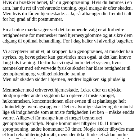
Hvis du brækker benet, får du genoptræning. Hvis du lammes i en
arm, har du ret til vedvarende træning, også mange år efter skaden.
Men hvis du får en hjerneskade… Ja, så afhænger din fremtid i alt
for høj grad af dit postnummer.
En af mine mærkesager ved det kommende valg er at forbedre
rettighederne for mennesker med hjernesygdomme og at sikre dem
adgang til optimal behandling. For i dag halter vi alvorligt bagefter.
Vi accepterer intuitivt, at kroppen kan genoptrænes, at muskler kan
styrkes, og bevægelser kan genvindes men også, at det kan kræve
lang tids træning. Derfor har vi også indrettet et system, hvor
mennesker med erhvervede fysiske skader har klare rettigheder til
genoptræning og vedligeholdende træning.
Men når skaden sidder i hjernen, ændrer logikken sig pludselig.
Mennesker med erhvervet hjerneskade, f.eks. efter en ulykke,
blodprop eller anden sygdom kan opleve at miste sproget,
hukommelsen, koncentrationen eller evnen til at planlægge helt
almindelige hverdagsopgaver. Det er alvorlige skader og de mindst
lige så indgribende som at miste førligheden i et ben – måske endda
værre.
Alligevel får mange kun et meget begrænset
genoptræningsforløb.
Nogle kommuner tilbyder 10-11 timers
sprogtræning, andre kommuner 30 timer. Nogle steder tilbydes man
et kort rehabiliteringsforløb, mens der ikke findes et sådan andre