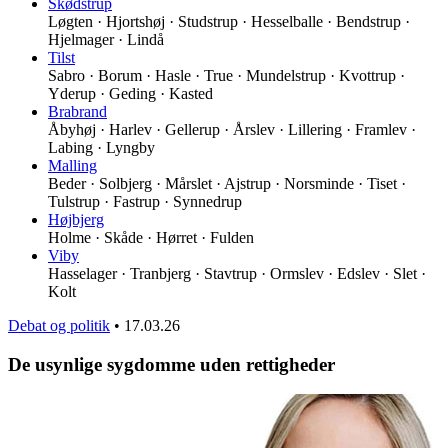
Skødstrup
Løgten · Hjortshøj · Studstrup · Hesselballe · Bendstrup ·
Hjelmager · Lindå
Tilst
Sabro · Borum · Hasle · True · Mundelstrup · Kvottrup ·
Yderup · Geding · Kasted
Brabrand
Åbyhøj · Harlev · Gellerup · Årslev · Lillering · Framlev ·
Labing · Lyngby
Malling
Beder · Solbjerg · Mårslet · Ajstrup · Norsminde · Tiset ·
Tulstrup · Fastrup · Synnedrup
Højbjerg
Holme · Skåde · Hørret · Fulden
Viby
Hasselager · Tranbjerg · Stavtrup · Ormslev · Edslev · Slet ·
Kolt
Debat og politik
•
17.03.26
De usynlige sygdomme uden rettigheder