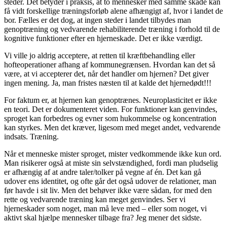
steder. Det betyder i praksis, at to mennesker med samme skade kan
få vidt forskellige træningsforløb alene afhængigt af, hvor i landet de
bor. Fælles er det dog, at ingen steder i landet tilbydes man
genoptræning og vedvarende rehabiliterende træning i forhold til de
kognitive funktioner efter en hjerneskade. Det er ikke værdigt.
Vi ville jo aldrig acceptere, at retten til kræftbehandling eller
hofteoperationer afhang af kommunegrænsen. Hvordan kan det så
være, at vi accepterer det, når det handler om hjernen? Det giver
ingen mening. Ja, man fristes næsten til at kalde det hjernedødt!!!
For faktum er, at hjernen kan genoptrænes.
Neuroplasticitet er ikke
en teori. Det er dokumenteret viden.
For funktioner kan genvindes,
sproget kan forbedres og evner som hukommelse og koncentration
kan styrkes. Men det kræver, ligesom med meget andet, vedvarende
indsats. Træning.
Når et menneske mister sproget, mister vedkommende ikke kun ord.
Man risikerer også at miste sin selvstændighed, fordi man pludselig
er afhængig af at andre taler/tolker på vegne af én. Det kan gå
udover ens identitet, og ofte går det også udover de relationer, man
før havde i sit liv. Men det behøver ikke være sådan, for med den
rette og vedvarende træning kan meget genvindes. Ser vi
hjerneskader som noget, man må leve med – eller som noget, vi
aktivt skal hjælpe mennesker tilbage fra? Jeg mener det sidste.