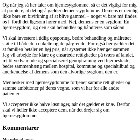
Og når jeg så her taler om hjernesygdomme, så er det vigtigt for mig
at pointere, at det også gælder demenssygdomme.
Demens er nemlig
ikke bare en bivirkning af at blive gammel
– noget vi bare må findes
os i, fordi det ligesom hører med. Nej, demens er en sygdom. En
hjernesygdom, og den skal behandles og håndteres som sådan.
Vi skal investere i tidlig opsporing, bedre behandling og målrettet
støtte til både den enkelte og de pårørende. For også her gælder det,
at familien betaler en høj pris, når systemet ikke hænger sammen.
Jeg vil arbejde for klare og ensartede rettigheder på tværs af landet,
ret til vedvarende og specialiseret genoptræning ved hjerneskade,
bedre sammenhæng mellem hospital, kommune og specialtilbud og
anerkendelse af demens som den alvorlige sygdom, den er.
Mennesker med hjernesygdomme fortjener samme rettigheder og
samme ambitioner på deres vegne, som vi har for alle andre
patienter.
Vi accepterer ikke halve løsninger, når det gælder et knæ. Derfor
skal vi heller ikke acceptere dem, når det drejer sig om
hjernesygdomme.
Kommentarer
No related posts.