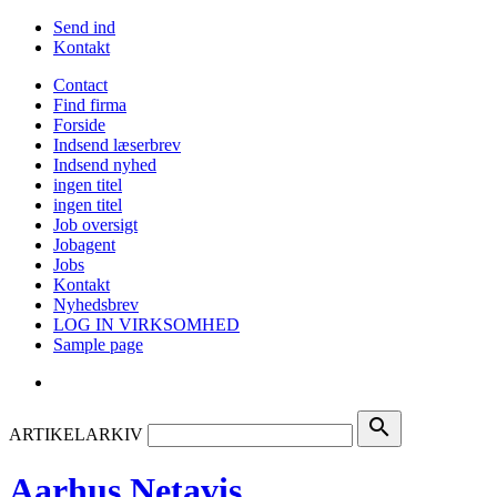
Send ind
Kontakt
Contact
Find firma
Forside
Indsend læserbrev
Indsend nyhed
ingen titel
ingen titel
Job oversigt
Jobagent
Jobs
Kontakt
Nyhedsbrev
LOG IN VIRKSOMHED
Sample page
search
ARTIKELARKIV
Aarhus Netavis