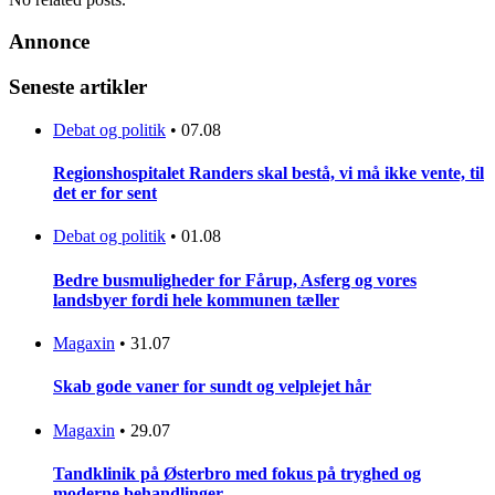
Annonce
Seneste artikler
Debat og politik
•
07.08
Regionshospitalet Randers skal bestå, vi må ikke vente, til
det er for sent
Debat og politik
•
01.08
Bedre busmuligheder for Fårup, Asferg og vores
landsbyer fordi hele kommunen tæller
Magaxin
•
31.07
Skab gode vaner for sundt og velplejet hår
Magaxin
•
29.07
Tandklinik på Østerbro med fokus på tryghed og
moderne behandlinger