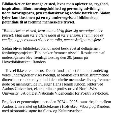
Biblioteket er for mange et sted, hvor man oplever ro, tryghed,
inspiration, tilhør, meningsfuldhed og personlig udvikling –
uden forbrugspres, præstationskrav og sociale barrierer. Sådan
lyder konklusionen på en ny undersøgelse af bibliotekets
potentiale til at fremme menneskers trivsel.
“
Biblioteket er et sted, hvor man aldrig føler sig overvåget eller
presset. Man kan være alene uden at være ensom. Fremmede er
venlige, og personalet skaber en rolig, menneskelig atmosfære.”
Sådan bliver biblioteket blandt andet beskrevet af deltagerne i
forskningsprojektet ’Biblioteker fremmer trivsel’. Resultaterne af
undersøgelsen blev fremlagt torsdag den 29. januar på
Hovedbiblioteket i Randers.
– Trivsel ikke er en luksus. Det er fundamentet for alt det andet, og
vores undersøgelser viser tydeligt, at bibliotekets trivselsfremmende
dimensioner rækker dybt ind i det enkelte menneskes liv og fremmer
gode og meningsfulde liv, siger Hans Henrik Knoop, lektor ved
Aarhus Universitet, ekstraordinær professor ved North-West
University, SA og Det Nationale Videncenter for Positiv Psykologi.
Projektet er gennemført i perioden 2024 – 2025 i samarbejde mellem
Aarhus Universitet og bibliotekerne i Holstebro, Viborg og Randers
med økonomisk støtte fra Slots- og Kulturstyrelsen.