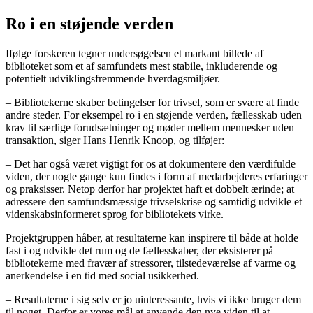
Ro i en støjende verden
Ifølge forskeren tegner undersøgelsen et markant billede af
biblioteket som et af samfundets mest stabile, inkluderende og
potentielt udviklingsfremmende hverdagsmiljøer.
– Bibliotekerne skaber betingelser for trivsel, som er svære at finde
andre steder. For eksempel ro i en støjende verden, fællesskab uden
krav til særlige forudsætninger og møder mellem mennesker uden
transaktion, siger Hans Henrik Knoop, og tilføjer:
– Det har også været vigtigt for os at dokumentere den værdifulde
viden, der nogle gange kun findes i form af medarbejderes erfaringer
og praksisser. Netop derfor har projektet haft et dobbelt ærinde; at
adressere den samfundsmæssige trivselskrise og samtidig udvikle et
videnskabsinformeret sprog for bibliotekets virke.
Projektgruppen håber, at resultaterne kan inspirere til både at holde
fast i og udvikle det rum og de fællesskaber, der eksisterer på
bibliotekerne med fravær af stressorer, tilstedeværelse af varme og
anerkendelse i en tid med social usikkerhed.
– Resultaterne i sig selv er jo uinteressante, hvis vi ikke bruger dem
til noget. Derfor er vores mål at anvende den nye viden til at