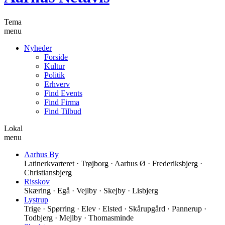
Tema
menu
Nyheder
Forside
Kultur
Politik
Erhverv
Find Events
Find Firma
Find Tilbud
Lokal
menu
Aarhus By
Latinerkvarteret · Trøjborg · Aarhus Ø · Frederiksbjerg ·
Christiansbjerg
Risskov
Skæring · Egå · Vejlby · Skejby · Lisbjerg
Lystrup
Trige · Spørring · Elev · Elsted · Skårupgård · Pannerup ·
Todbjerg · Mejlby · Thomasminde