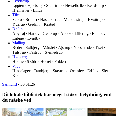
Skødstrup
Løgten · Hjortshøj · Studstrup · Hesselballe · Bendstrup ·
Hjelmager · Lindå
Tilst
Sabro · Borum · Hasle · True · Mundelstrup · Kvottrup ·
Yderup · Geding · Kasted
Brabrand
Åbyhøj · Harlev · Gellerup · Årslev · Lillering · Framlev ·
Labing · Lyngby
Malling
Beder · Solbjerg · Mårslet · Ajstrup · Norsminde · Tiset ·
Tulstrup · Fastrup · Synnedrup
Højbjerg
Holme · Skåde · Hørret · Fulden
Viby
Hasselager · Tranbjerg · Stavtrup · Ormslev · Edslev · Slet ·
Kolt
Samfund
•
30.01.26
Dit lokale bibliotek har meget større betydning, end
du måske ved