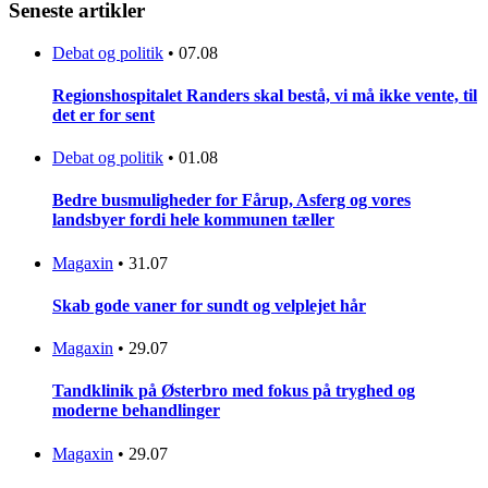
Seneste artikler
Debat og politik
•
07.08
Regionshospitalet Randers skal bestå, vi må ikke vente, til
det er for sent
Debat og politik
•
01.08
Bedre busmuligheder for Fårup, Asferg og vores
landsbyer fordi hele kommunen tæller
Magaxin
•
31.07
Skab gode vaner for sundt og velplejet hår
Magaxin
•
29.07
Tandklinik på Østerbro med fokus på tryghed og
moderne behandlinger
Magaxin
•
29.07