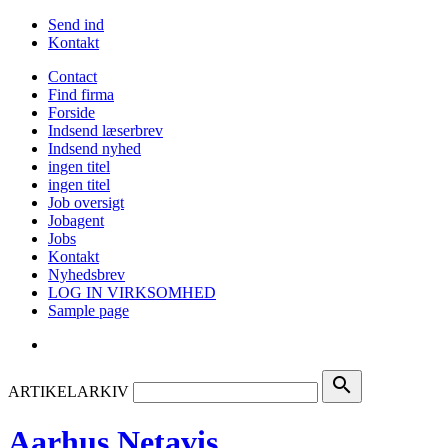
Send ind
Kontakt
Contact
Find firma
Forside
Indsend læserbrev
Indsend nyhed
ingen titel
ingen titel
Job oversigt
Jobagent
Jobs
Kontakt
Nyhedsbrev
LOG IN VIRKSOMHED
Sample page
search
ARTIKELARKIV
Aarhus Netavis