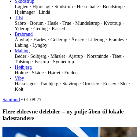
Skødstrup
Løgten · Hjortshøj · Studstrup · Hesselballe · Bendstrup ·
Hjelmager · Lindå
Tilst
Sabro · Borum · Hasle · True · Mundelstrup · Kvottrup ·
Yderup · Geding · Kasted
Brabrand
Åbyhøj · Harlev · Gellerup · Årslev · Lillering · Framlev ·
Labing · Lyngby
Malling
Beder · Solbjerg · Mårslet · Ajstrup · Norsminde · Tiset ·
Tulstrup · Fastrup · Synnedrup
Højbjerg
Holme · Skåde · Hørret · Fulden
Viby
Hasselager · Tranbjerg · Stavtrup · Ormslev · Edslev · Slet ·
Kolt
Samfund
•
01.08.25
Flere eldrevne delebiler – ny pulje åben til lokale
ladestandere