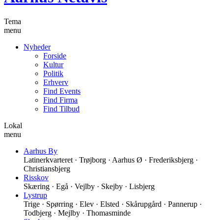
Tema
menu
Nyheder
Forside
Kultur
Politik
Erhverv
Find Events
Find Firma
Find Tilbud
Lokal
menu
Aarhus By
Latinerkvarteret · Trøjborg · Aarhus Ø · Frederiksbjerg ·
Christiansbjerg
Risskov
Skæring · Egå · Vejlby · Skejby · Lisbjerg
Lystrup
Trige · Spørring · Elev · Elsted · Skårupgård · Pannerup ·
Todbjerg · Mejlby · Thomasminde