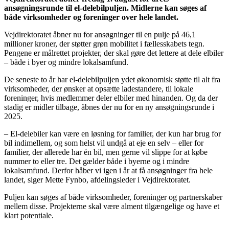
ansøgningsrunde til el-delebilpuljen. Midlerne kan søges af
både virksomheder og foreninger over hele landet.
Vejdirektoratet åbner nu for ansøgninger til en pulje på 46,1
millioner kroner, der støtter grøn mobilitet i fællesskabets tegn.
Pengene er målrettet projekter, der skal gøre det lettere at dele elbiler
– både i byer og mindre lokalsamfund.
De seneste to år har el-delebilpuljen ydet økonomisk støtte til alt fra
virksomheder, der ønsker at opsætte ladestandere, til lokale
foreninger, hvis medlemmer deler elbiler med hinanden. Og da der
stadig er midler tilbage, åbnes der nu for en ny ansøgningsrunde i
2025.
– El-delebiler kan være en løsning for familier, der kun har brug for
bil indimellem, og som helst vil undgå at eje en selv – eller for
familier, der allerede har én bil, men gerne vil slippe for at købe
nummer to eller tre. Det gælder både i byerne og i mindre
lokalsamfund. Derfor håber vi igen i år at få ansøgninger fra hele
landet, siger Mette Fynbo, afdelingsleder i Vejdirektoratet.
Puljen kan søges af både virksomheder, foreninger og partnerskaber
mellem disse. Projekterne skal være alment tilgængelige og have et
klart potentiale.