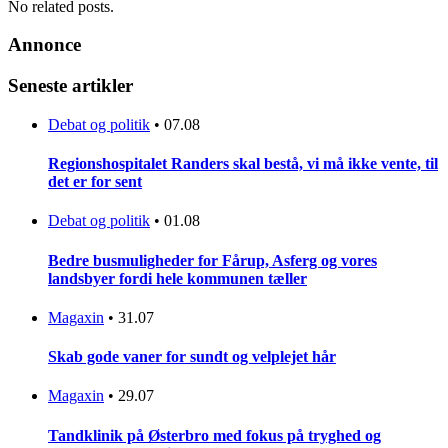
No related posts.
Annonce
Seneste artikler
Debat og politik
•
07.08
Regionshospitalet Randers skal bestå, vi må ikke vente, til
det er for sent
Debat og politik
•
01.08
Bedre busmuligheder for Fårup, Asferg og vores
landsbyer fordi hele kommunen tæller
Magaxin
•
31.07
Skab gode vaner for sundt og velplejet hår
Magaxin
•
29.07
Tandklinik på Østerbro med fokus på tryghed og