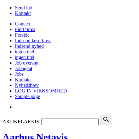
Send ind
Kontakt
Contact
Find firma
Forside
Indsend læserbrev
Indsend nyhed
ingen titel
ingen titel
Job oversigt
Jobagent
Jobs
Kontakt
Nyhedsbrev
LOG IN VIRKSOMHED
Sample page
search
ARTIKELARKIV
Aarhus Netavis