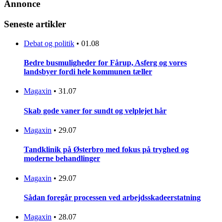
Annonce
Seneste artikler
Debat og politik
•
01.08
Bedre busmuligheder for Fårup, Asferg og vores
landsbyer fordi hele kommunen tæller
Magaxin
•
31.07
Skab gode vaner for sundt og velplejet hår
Magaxin
•
29.07
Tandklinik på Østerbro med fokus på tryghed og
moderne behandlinger
Magaxin
•
29.07
Sådan foregår processen ved arbejdsskadeerstatning
Magaxin
•
28.07