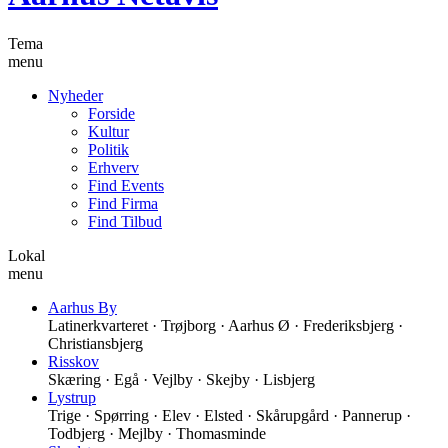
Tema
menu
Nyheder
Forside
Kultur
Politik
Erhverv
Find Events
Find Firma
Find Tilbud
Lokal
menu
Aarhus By
Latinerkvarteret · Trøjborg · Aarhus Ø · Frederiksbjerg ·
Christiansbjerg
Risskov
Skæring · Egå · Vejlby · Skejby · Lisbjerg
Lystrup
Trige · Spørring · Elev · Elsted · Skårupgård · Pannerup ·
Todbjerg · Mejlby · Thomasminde