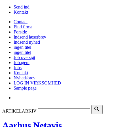
Send ind
Kontakt
Contact
Find firma
Forside
Indsend læserbrev
Indsend nyhed
ingen titel
ingen titel
Job oversigt
Jobagent
Jobs
Kontakt
Nyhedsbrev
LOG IN VIRKSOMHED
Sample page
search
ARTIKELARKIV
Aarhus Netavis