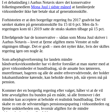
I et debatindlæg i Aarhus Netavis skrev det konservative
folketingsmedlem
Mona Juul i sidste måned
at familieejede
virksomheder ikke bør betale skat af generationsskifte.
Forhistorien er at den borgerlige regering fra 2017 gradvist har
sænket skatten på generationsskifte fra 15 til 6 pct. Men da S-
regeringen kom til i 2019 satte de straks skatten tilbage på 15 pct.
Efterfølgende har de konservative – sådan som Mona Juul skriver i
Aarhus Netavis – lovet at fjerne afgiften mens Venstre at rulle
stigningen tilbage. Det er godt – men det nytter ikke, hvis der skiftes
regering igen om nogle år.
Som arbejdsgiverforening for landets mindre
håndværksvirksomheder har vi derfor foreslået at man starter med at
giver virksomheder et bundfradrag, så de ansatte hos tømreren,
murerfirmaet, bageren og alle de andre erhvervsdrivende, der holder
lokalsamfundene kørende, kan beholde deres job, når ejeren må på
pension.
Kommer der en borgerlig regering efter valget, håber vi at de vil
lette arveafgiften fra bunden på en måde, så alle fremover i det
mindste kan acceptere at beholde et realistisk bundfradrag. Det vil
skabe ro om de selvstændiges pensionsopsparing i virksomheden og
fjerne usikkerheden om, hvornår afgiften for de mindre