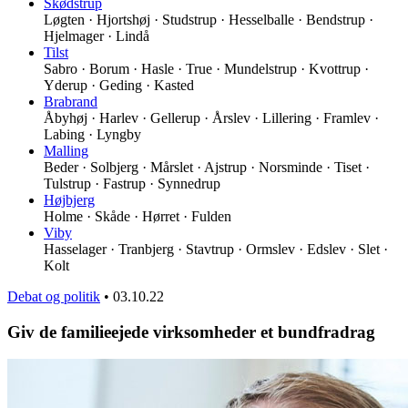
Skødstrup
Løgten · Hjortshøj · Studstrup · Hesselballe · Bendstrup ·
Hjelmager · Lindå
Tilst
Sabro · Borum · Hasle · True · Mundelstrup · Kvottrup ·
Yderup · Geding · Kasted
Brabrand
Åbyhøj · Harlev · Gellerup · Årslev · Lillering · Framlev ·
Labing · Lyngby
Malling
Beder · Solbjerg · Mårslet · Ajstrup · Norsminde · Tiset ·
Tulstrup · Fastrup · Synnedrup
Højbjerg
Holme · Skåde · Hørret · Fulden
Viby
Hasselager · Tranbjerg · Stavtrup · Ormslev · Edslev · Slet ·
Kolt
Debat og politik
•
03.10.22
Giv de familieejede virksomheder et bundfradrag