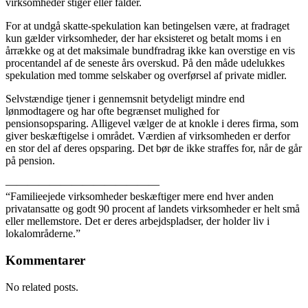
virksomheder stiger eller falder.
For at undgå skatte-spekulation kan betingelsen være, at fradraget
kun gælder virksomheder, der har eksisteret og betalt moms i en
årrække og at det maksimale bundfradrag ikke kan overstige en vis
procentandel af de seneste års overskud. På den måde udelukkes
spekulation med tomme selskaber og overførsel af private midler.
Selvstændige tjener i gennemsnit betydeligt mindre end
lønmodtagere og har ofte begrænset mulighed for
pensionsopsparing. Alligevel vælger de at knokle i deres firma, som
giver beskæftigelse i området. Værdien af virksomheden er derfor
en stor del af deres opsparing. Det bør de ikke straffes for, når de går
på pension.
——————————————
“Familieejede virksomheder beskæftiger mere end hver anden
privatansatte og godt 90 procent af landets virksomheder er helt små
eller mellemstore. Det er deres arbejdspladser, der holder liv i
lokalområderne.”
Kommentarer
No related posts.