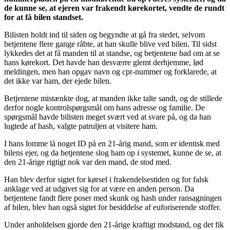
de kunne se, at ejeren var frakendt kørekortet, vendte de rundt
for at få bilen standset.
Bilisten holdt ind til siden og begyndte at gå fra stedet, selvom
betjentene flere gange råbte, at han skulle blive ved bilen. Til sidst
lykkedes det at få manden til at standse, og betjentene bad om at se
hans kørekort. Det havde han desværre glemt derhjemme, lød
meldingen, men han opgav navn og cpr-nummer og forklarede, at
det ikke var ham, der ejede bilen.
Betjentene mistænkte dog, at manden ikke talte sandt, og de stillede
derfor nogle kontrolspørgsmål om hans adresse og familie. De
spørgsmål havde bilisten meget svært ved at svare på, og da han
lugtede af hash, valgte patruljen at visitere ham.
I hans lomme lå noget ID på en 21-årig mand, som er identisk med
bilens ejer, og da betjentene slog ham op i systemet, kunne de se, at
den 21-årige rigtigt nok var den mand, de stod med.
Han blev derfor sigtet for kørsel i frakendelsestiden og for falsk
anklage ved at udgivet sig for at være en anden person. Da
betjentene fandt flere poser med skunk og hash under ransagningen
af bilen, blev han også sigtet for besiddelse af euforiserende stoffer.
Under anholdelsen gjorde den 21-årige kraftigt modstand, og det fik