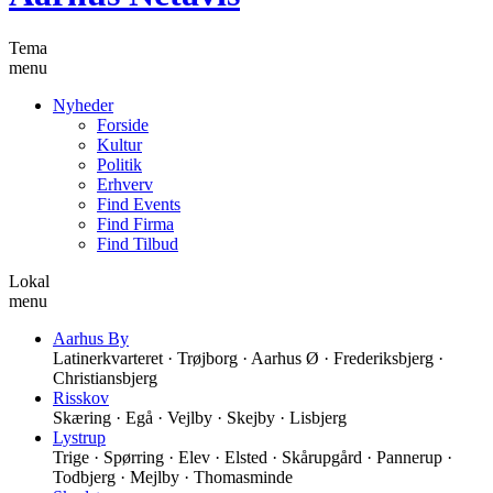
Tema
menu
Nyheder
Forside
Kultur
Politik
Erhverv
Find Events
Find Firma
Find Tilbud
Lokal
menu
Aarhus By
Latinerkvarteret · Trøjborg · Aarhus Ø · Frederiksbjerg ·
Christiansbjerg
Risskov
Skæring · Egå · Vejlby · Skejby · Lisbjerg
Lystrup
Trige · Spørring · Elev · Elsted · Skårupgård · Pannerup ·
Todbjerg · Mejlby · Thomasminde