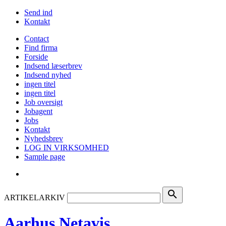
Send ind
Kontakt
Contact
Find firma
Forside
Indsend læserbrev
Indsend nyhed
ingen titel
ingen titel
Job oversigt
Jobagent
Jobs
Kontakt
Nyhedsbrev
LOG IN VIRKSOMHED
Sample page
search
ARTIKELARKIV
Aarhus Netavis