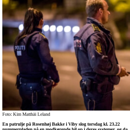
Foto: Kim Matthäi Leland
En patrulje på Rosenhøj Bakke i Viby slog torsdag kl. 23.22
nummerpladen på en modkørende bil op i deres systemer, og da