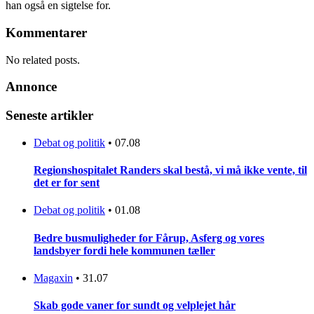
han også en sigtelse for.
Kommentarer
No related posts.
Annonce
Seneste artikler
Debat og politik
•
07.08
Regionshospitalet Randers skal bestå, vi må ikke vente, til
det er for sent
Debat og politik
•
01.08
Bedre busmuligheder for Fårup, Asferg og vores
landsbyer fordi hele kommunen tæller
Magaxin
•
31.07
Skab gode vaner for sundt og velplejet hår