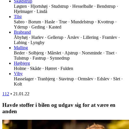
Skødstrup
Løgten · Hjortshøj · Studstrup · Hesselballe · Bendstrup ·
Hjelmager · Lindå
Tilst
Sabro · Borum · Hasle · True · Mundelstrup · Kvottrup ·
Yderup · Geding · Kasted
Brabrand
Åbyhøj · Harlev · Gellerup · Årslev · Lillering · Framlev ·
Labing · Lyngby
Malling
Beder · Solbjerg · Mårslet · Ajstrup · Norsminde · Tiset ·
Tulstrup · Fastrup · Synnedrup
Højbjerg
Holme · Skåde · Hørret · Fulden
Viby
Hasselager · Tranbjerg · Stavtrup · Ormslev · Edslev · Slet ·
Kolt
112
•
21.01.22
Havde stoffer i bilen og udgav sig for at være en
anden