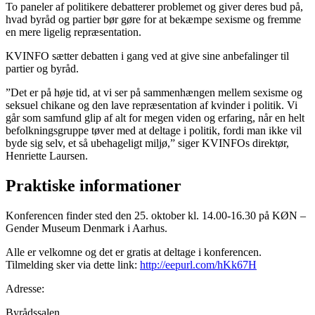
To paneler af politikere debatterer problemet og giver deres bud på,
hvad byråd og partier bør gøre for at bekæmpe sexisme og fremme
en mere ligelig repræsentation.
KVINFO sætter debatten i gang ved at give sine anbefalinger til
partier og byråd.
”Det er på høje tid, at vi ser på sammenhængen mellem sexisme og
seksuel chikane og den lave repræsentation af kvinder i politik. Vi
går som samfund glip af alt for megen viden og erfaring, når en helt
befolkningsgruppe tøver med at deltage i politik, fordi man ikke vil
byde sig selv, et så ubehageligt miljø,” siger KVINFOs direktør,
Henriette Laursen.
Praktiske informationer
Konferencen finder sted den 25. oktober kl. 14.00-16.30 på KØN –
Gender Museum Denmark i Aarhus.
Alle er velkomne og det er gratis at deltage i konferencen.
Tilmelding sker via dette link:
http://eepurl.com/hKk67H
Adresse:
Byrådssalen