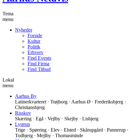
Tema
menu
Nyheder
Forside
Kultur
Politik
Erhverv
Find Events
Find Firma
Find Tilbud
Lokal
menu
Aarhus By
Latinerkvarteret · Trøjborg · Aarhus Ø · Frederiksbjerg ·
Christiansbjerg
Risskov
Skæring · Egå · Vejlby · Skejby · Lisbjerg
Lystrup
Trige · Spørring · Elev · Elsted · Skårupgård · Pannerup ·
Todbjerg · Mejlby · Thomasminde