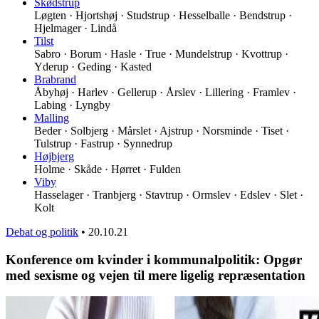
Skødstrup
Løgten · Hjortshøj · Studstrup · Hesselballe · Bendstrup ·
Hjelmager · Lindå
Tilst
Sabro · Borum · Hasle · True · Mundelstrup · Kvottrup ·
Yderup · Geding · Kasted
Brabrand
Åbyhøj · Harlev · Gellerup · Årslev · Lillering · Framlev ·
Labing · Lyngby
Malling
Beder · Solbjerg · Mårslet · Ajstrup · Norsminde · Tiset ·
Tulstrup · Fastrup · Synnedrup
Højbjerg
Holme · Skåde · Hørret · Fulden
Viby
Hasselager · Tranbjerg · Stavtrup · Ormslev · Edslev · Slet ·
Kolt
Debat og politik
•
20.10.21
Konference om kvinder i kommunalpolitik: Opgør
med sexisme og vejen til mere ligelig repræsentation