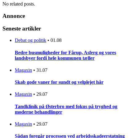
No related posts.
Annonce
Seneste artikler
Debat og politik
•
01.08
Bedre busmuligheder for Fårup, Asferg og vores
landsbyer fordi hele kommunen tæller
Magaxin
•
31.07
Skab gode vaner for sundt og velplejet hår
Magaxin
•
29.07
Tandklinik på Østerbro med fokus på tryghed og
moderne behandlinger
Magaxin
•
29.07
Sådan foregår processen ved arbejdsskadeerstatning