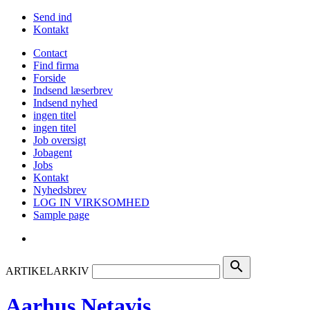
Send ind
Kontakt
Contact
Find firma
Forside
Indsend læserbrev
Indsend nyhed
ingen titel
ingen titel
Job oversigt
Jobagent
Jobs
Kontakt
Nyhedsbrev
LOG IN VIRKSOMHED
Sample page
search
ARTIKELARKIV
Aarhus Netavis