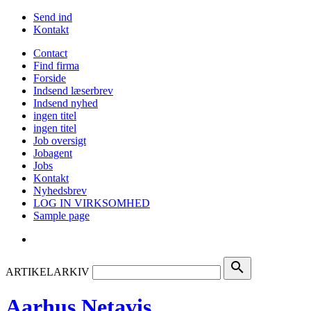
Send ind
Kontakt
Contact
Find firma
Forside
Indsend læserbrev
Indsend nyhed
ingen titel
ingen titel
Job oversigt
Jobagent
Jobs
Kontakt
Nyhedsbrev
LOG IN VIRKSOMHED
Sample page
search
ARTIKELARKIV
Aarhus Netavis