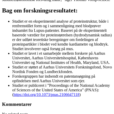
Bag om forskningsresultatet:
Studiet er en eksperimentel analyse af proteinstruktur, både i
renfremstillet form og i sammenligning med blodprøver
indsamlet fra Lupus-patienter. Baseret på de eksperimentelt
baserede værdier for proteinstørrelsen (hydrodynamisk radius)
er der udført teoretiske beregninger om fordelingen af
proteinpartikler i blodet ved kendte kardiametre og blodtryk.
Studiet involverer også forsøg på mus.
Studiet er lavet i et samarbejde mellem forskere på Aarhus
Universitet, Aarhus Universitetshospital, Københavns
Universitet og National Institutes of Health, Maryland, USA.
Studiet er støttet af Aarhus Universitets Forskningsfond, Novo
Nordisk Fonden og Lundbeckfonden.
Forskergruppen har indsendt en patentansøgning på
opfindelsen med Aarhus Universitet som ejer.
Studiet er publiceret i ”Proceedings of the National Academy
of Sciences of the United States of America” (PNAS):
(
https://doi.org/10.1073/pnas.2106647118
)
Kommentarer