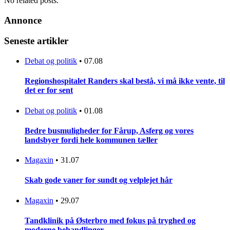
No related posts.
Annonce
Seneste artikler
Debat og politik
•
07.08
Regionshospitalet Randers skal bestå, vi må ikke vente, til
det er for sent
Debat og politik
•
01.08
Bedre busmuligheder for Fårup, Asferg og vores
landsbyer fordi hele kommunen tæller
Magaxin
•
31.07
Skab gode vaner for sundt og velplejet hår
Magaxin
•
29.07
Tandklinik på Østerbro med fokus på tryghed og
moderne behandlinger