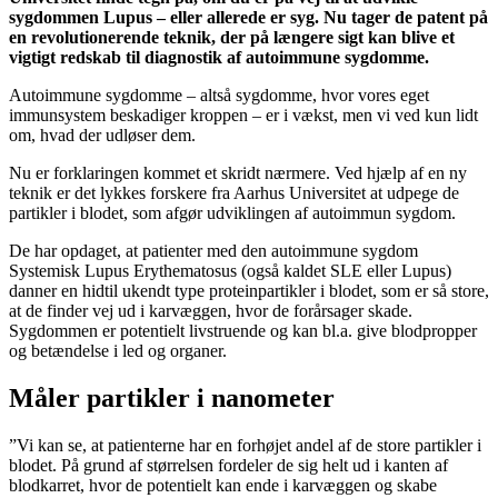
sygdommen Lupus – eller allerede er syg. Nu tager de patent på
en revolutionerende teknik, der på længere sigt kan blive et
vigtigt redskab til diagnostik af autoimmune sygdomme.
Autoimmune sygdomme – altså sygdomme, hvor vores eget
immunsystem beskadiger kroppen – er i vækst, men vi ved kun lidt
om, hvad der udløser dem.
Nu er forklaringen kommet et skridt nærmere. Ved hjælp af en ny
teknik er det lykkes forskere fra Aarhus Universitet at udpege de
partikler i blodet, som afgør udviklingen af autoimmun sygdom.
De har opdaget, at patienter med den autoimmune sygdom
Systemisk Lupus Erythematosus (også kaldet SLE eller Lupus)
danner en hidtil ukendt type proteinpartikler i blodet, som er så store,
at de finder vej ud i karvæggen, hvor de forårsager skade.
Sygdommen er potentielt livstruende og kan bl.a. give blodpropper
og betændelse i led og organer.
Måler partikler i nanometer
”Vi kan se, at patienterne har en forhøjet andel af de store partikler i
blodet. På grund af størrelsen fordeler de sig helt ud i kanten af
blodkarret, hvor de potentielt kan ende i karvæggen og skabe