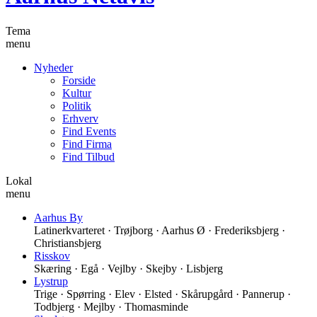
Tema
menu
Nyheder
Forside
Kultur
Politik
Erhverv
Find Events
Find Firma
Find Tilbud
Lokal
menu
Aarhus By
Latinerkvarteret · Trøjborg · Aarhus Ø · Frederiksbjerg ·
Christiansbjerg
Risskov
Skæring · Egå · Vejlby · Skejby · Lisbjerg
Lystrup
Trige · Spørring · Elev · Elsted · Skårupgård · Pannerup ·
Todbjerg · Mejlby · Thomasminde