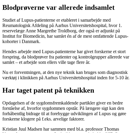
Blodprøverne var allerede indsamlet
Studiet af Lupus-patienterne er etableret i samarbejde med
Reumatologisk Afdeling på Aarhus Universitetshospital, hvor 1.
reservelæge Anne Margrethe Troldborg, der også er adjunkt på
Institut for Biomedicin, har samlet én af de mest omfattende Lupus-
kohorter i Danmark.
Hendes arbejde med Lupus-patienterne har givet forskerne et stort
forspring, da blodprøver fra patienter og kontrolgrupper allerede var
samlet – et arbejde som ellers ville tage flere år.
Nu er forventningen, at den nye teknik kan bruges som diagnostisk
værktøj i klinikken på Aarhus Universitetshospital inden for 5-10 år.
Har taget patent på teknikken
Opdagelsen af de sygdomsfremkaldende partikler giver en bedre
forståelse af, hvorfor sygdommen opstår. På længere sigt kan den
forhåbentlig bidrage til at forebygge udviklingen af Lupus og gøre
forskerne klogere på f.eks. arvelige faktorer.
Kristian Juul Madsen har sammen med bl.a. professor Thomas