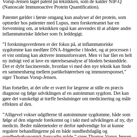
Vorup-Jensen taget patent på teknikken, som de kalder NIP-Q
(Nanoscale Immunoactive Protein Quantification).
Patentet gælder i første omgang kun analyser af det protein, som
optræder hos patienter med Lupus, men forskerteamet har en
forventning om, at teknikken også kan anvendes til at afsløre andre
inflammatoriske lidelser som fx leddegigt.
”I forskningsverdenen er der fokus på, at inflammatoriske
sygdomme kan medføre DNA-frigørelse i blodet, og at processen i
et vist omfang kan aktivere immunforsvaret. Men vi har fået en helt
ny indsigt ved at lave en størrelsesanalyse af blodets bestanddele.
Det er dybt fascinerende, hvordan vi med den nye teknik kan finde
en sammenhæng mellem partikelstørrelsen og immunresponset,”
siger Thomas Vorup-Jensen.
Han fortæller, at det ofte er svært for lægerne at stille en præcis
diagnose og følge udviklingen af en autoimmun sygdom. Det kan
gøre det vanskeligt at træffe beslutninger om medicinering og måle
effekten af den.
”Alligevel vokser udgifterne til autoimmune sygdomme, både som
følge af den stigende forekomst og i takt med udviklingen af ny, dyr
medicin. Bedre målemetoder er derfor nødvendige for at kunne
regulere behandlingerne på en både sundhedsfaglig og
sundhedsøkonomisk forsvarlig måde,” siger Thomas Vorup-Jensen.