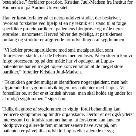
betændelse,” forklarer post.doc. Kristian Juul-Madsen fra Institut for
Biomedicin på Aarhus Universitet.
Han er førsteforfatter på et netop udgivet studie, der beskriver,
hvordan forskerne ved hjælp af en ny teknik er i stand til at følge
specifikke proteinpartikler i patientens blodprøve og måle deres
størrelse i nanometer. Herved bliver det tydeligt, at partiklernes
omfang og struktur er afgørende for udviklingen af sygdommen.
”Vi kobler proteinpartiklerne med små metalpartikler, som
fluorescerer stærkt, når de belyses med en laser. På en skærm kan vi
følge processen, og på den måde har vi opdaget, at Lupus-
patienterne har en meget højere koncentration af de meget store
partikler,” fortæller Kristian Juul-Madsen.
”Teknikken gør det muligt at identificere noget sjældent, men helt
afgørende for sygdomsudviklingen hos patienter med Lupus. Vi
forestiller os, at der er et kritisk niveau, man skal holde sig under for
at undgå sygdommen,” siger han.
Tidlig diagnose af sygdommen er vigtig, fordi behandling kan
reducere symptomer og hindre organskade. Derfor er det også yderst
interessant i en klinisk sammenhæng, at forskerne kan tage en
blodprøve og allerede fem minutter senere have svar på, om
patienten er på vej til at udvikle Lupus eller allerede er syg.