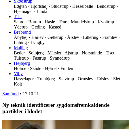
Skødstrup
Løgten · Hjortshøj · Studstrup · Hesselballe · Bendstrup ·
Hjelmager · Lindå
Tilst
Sabro · Borum · Hasle · True · Mundelstrup · Kvottrup ·
Yderup · Geding · Kasted
Brabrand
Åbyhøj · Harlev · Gellerup · Årslev · Lillering · Framlev ·
Labing · Lyngby
Malling
Beder · Solbjerg · Mårslet · Ajstrup · Norsminde · Tiset ·
Tulstrup · Fastrup · Synnedrup
Højbjerg
Holme · Skåde · Hørret · Fulden
Viby
Hasselager · Tranbjerg · Stavtrup · Ormslev · Edslev · Slet ·
Kolt
Samfund
•
17.10.21
Ny teknik identificerer sygdomsfremkaldende
partikler i blodet