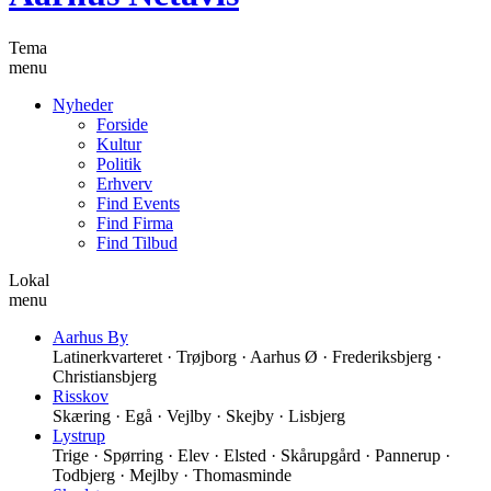
Tema
menu
Nyheder
Forside
Kultur
Politik
Erhverv
Find Events
Find Firma
Find Tilbud
Lokal
menu
Aarhus By
Latinerkvarteret · Trøjborg · Aarhus Ø · Frederiksbjerg ·
Christiansbjerg
Risskov
Skæring · Egå · Vejlby · Skejby · Lisbjerg
Lystrup
Trige · Spørring · Elev · Elsted · Skårupgård · Pannerup ·
Todbjerg · Mejlby · Thomasminde