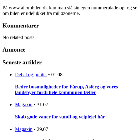
På www.altombilen.dk kan man slå sin egen nummerplade op, og se
om bilen er udelukket fra miljøzonerne.
Kommentarer
No related posts.
Annonce
Seneste artikler
Debat og politik
•
01.08
Bedre busmuligheder for Fårup, Asferg og vores
landsbyer fordi hele kommunen tæller
Magaxin
•
31.07
Skab gode vaner for sundt og velplejet hår
Magaxin
•
29.07