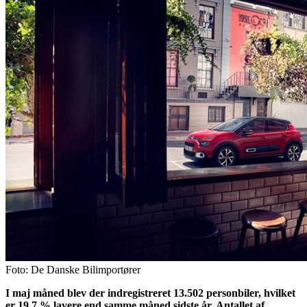
Foto: De Danske Bilimportører
I maj måned blev der indregistreret 13.502 personbiler, hvilket
er 19,7 % lavere end samme måned sidste år. Antallet af