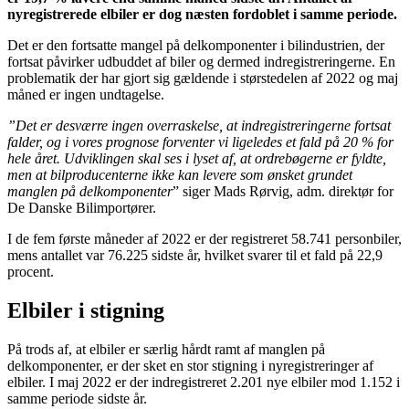
nyregistrerede elbiler er dog næsten fordoblet i samme periode.
Det er den fortsatte mangel på delkomponenter i bilindustrien, der
fortsat påvirker udbuddet af biler og dermed indregistreringerne. En
problematik der har gjort sig gældende i størstedelen af 2022 og maj
måned er ingen undtagelse.
”Det er desværre ingen overraskelse, at indregistreringerne fortsat
falder, og i vores prognose forventer vi ligeledes et fald på 20 % for
hele året. Udviklingen skal ses i lyset af, at ordrebøgerne er fyldte,
men at bilproducenterne ikke kan levere som ønsket grundet
manglen på delkomponenter
” siger Mads Rørvig, adm. direktør for
De Danske Bilimportører.
I de fem første måneder af 2022 er der registreret 58.741 personbiler,
mens antallet var 76.225 sidste år, hvilket svarer til et fald på 22,9
procent.
Elbiler i stigning
På trods af, at elbiler er særlig hårdt ramt af manglen på
delkomponenter, er der sket en stor stigning i nyregistreringer af
elbiler. I maj 2022 er der indregistreret 2.201 nye elbiler mod 1.152 i
samme periode sidste år.