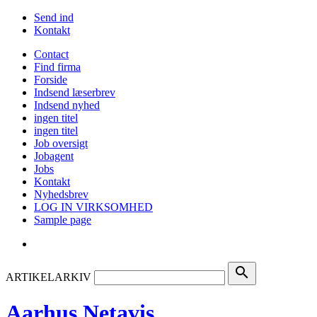
Send ind
Kontakt
Contact
Find firma
Forside
Indsend læserbrev
Indsend nyhed
ingen titel
ingen titel
Job oversigt
Jobagent
Jobs
Kontakt
Nyhedsbrev
LOG IN VIRKSOMHED
Sample page
search
ARTIKELARKIV
Aarhus Netavis