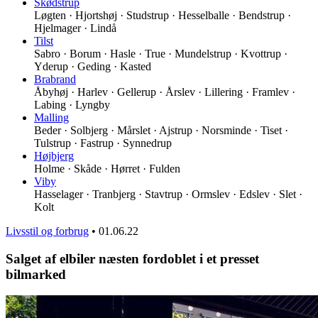
Skødstrup
Løgten · Hjortshøj · Studstrup · Hesselballe · Bendstrup ·
Hjelmager · Lindå
Tilst
Sabro · Borum · Hasle · True · Mundelstrup · Kvottrup ·
Yderup · Geding · Kasted
Brabrand
Åbyhøj · Harlev · Gellerup · Årslev · Lillering · Framlev ·
Labing · Lyngby
Malling
Beder · Solbjerg · Mårslet · Ajstrup · Norsminde · Tiset ·
Tulstrup · Fastrup · Synnedrup
Højbjerg
Holme · Skåde · Hørret · Fulden
Viby
Hasselager · Tranbjerg · Stavtrup · Ormslev · Edslev · Slet ·
Kolt
Livsstil og forbrug
•
01.06.22
Salget af elbiler næsten fordoblet i et presset
bilmarked