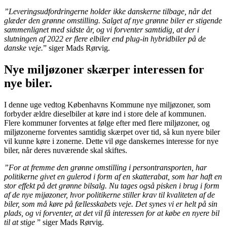
”Leveringsudfordringerne holder ikke danskerne tilbage, når det
glæder den grønne omstilling. Salget af nye grønne biler er stigende
sammenlignet med sidste år, og vi forventer samtidig, at der i
slutningen af 2022 er flere elbiler end plug-in hybridbiler på de
danske veje.
” siger Mads Rørvig.
Nye miljøzoner skærper interessen for
nye biler.
I denne uge vedtog Københavns Kommune nye miljøzoner, som
forbyder ældre dieselbiler at køre ind i store dele af kommunen.
Flere kommuner forventes at følge efter med flere miljøzoner, og
miljøzonerne forventes samtidig skærpet over tid, så kun nyere biler
vil kunne køre i zonerne. Dette vil øge danskernes interesse for nye
biler, når deres nuværende skal skiftes.
”For at fremme den grønne omstilling i persontransporten, har
politikerne givet en gulerod i form af en skatterabat, som har haft en
stor effekt på det grønne bilsalg. Nu tages også pisken i brug i form
af de nye mijøzoner, hvor politikerne stiller krav til kvaliteten af de
biler, som må køre på fællesskabets veje. Det synes vi er helt på sin
plads, og vi forventer, at det vil få interessen for at købe en nyere bil
til at stige
” siger Mads Rørvig.