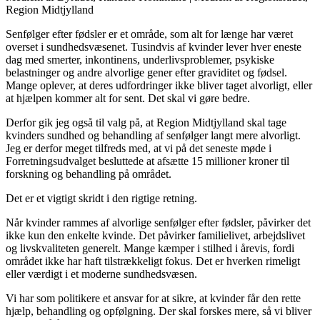
Region Midtjylland
Senfølger efter fødsler er et område, som alt for længe har været
overset i sundhedsvæsenet. Tusindvis af kvinder lever hver eneste
dag med smerter, inkontinens, underlivsproblemer, psykiske
belastninger og andre alvorlige gener efter graviditet og fødsel.
Mange oplever, at deres udfordringer ikke bliver taget alvorligt, eller
at hjælpen kommer alt for sent. Det skal vi gøre bedre.
Derfor gik jeg også til valg på, at Region Midtjylland skal tage
kvinders sundhed og behandling af senfølger langt mere alvorligt.
Jeg er derfor meget tilfreds med, at vi på det seneste møde i
Forretningsudvalget besluttede at afsætte 15 millioner kroner til
forskning og behandling på området.
Det er et vigtigt skridt i den rigtige retning.
Når kvinder rammes af alvorlige senfølger efter fødsler, påvirker det
ikke kun den enkelte kvinde. Det påvirker familielivet, arbejdslivet
og livskvaliteten generelt. Mange kæmper i stilhed i årevis, fordi
området ikke har haft tilstrækkeligt fokus. Det er hverken rimeligt
eller værdigt i et moderne sundhedsvæsen.
Vi har som politikere et ansvar for at sikre, at kvinder får den rette
hjælp, behandling og opfølgning. Der skal forskes mere, så vi bliver