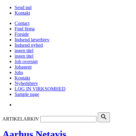
Send ind
Kontakt
Contact
Find firma
Forside
Indsend læserbrev
Indsend nyhed
ingen titel
ingen titel
Job oversigt
Jobagent
Jobs
Kontakt
Nyhedsbrev
LOG IN VIRKSOMHED
Sample page
search
ARTIKELARKIV
Aarhus Netavis