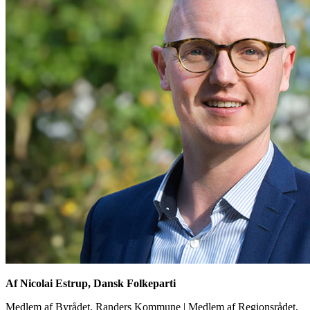
Af Nicolai Estrup, Dansk Folkeparti
Medlem af Byrådet, Randers Kommune
|
Medlem af Regionsrådet,