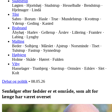
Skødstrup
Løgten · Hjortshøj · Studstrup · Hesselballe · Bendstrup ·
Hjelmager · Lindå
Tilst
Sabro · Borum · Hasle · True · Mundelstrup · Kvottrup ·
Yderup · Geding · Kasted
Brabrand
Åbyhøj · Harlev · Gellerup · Årslev · Lillering · Framlev ·
Labing · Lyngby
Malling
Beder · Solbjerg · Mårslet · Ajstrup · Norsminde · Tiset ·
Tulstrup · Fastrup · Synnedrup
Højbjerg
Holme · Skåde · Hørret · Fulden
Viby
Hasselager · Tranbjerg · Stavtrup · Ormslev · Edslev · Slet ·
Kolt
Debat og politik
•
08.05.26
Senfølger efter fødsler er et område, som alt for
længe har været overset