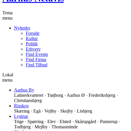
Tema
menu
Nyheder
Forside
Kultur
Politik
Erhverv
Find Events
Find Firma
Find Tilbud
Lokal
menu
Aarhus By
Latinerkvarteret · Trøjborg · Aarhus Ø · Frederiksbjerg ·
Christiansbjerg
Risskov
Skæring · Egå · Vejlby · Skejby · Lisbjerg
Lystrup
Trige · Spørring · Elev · Elsted · Skårupgård · Pannerup ·
Todbjerg · Mejlby · Thomasminde