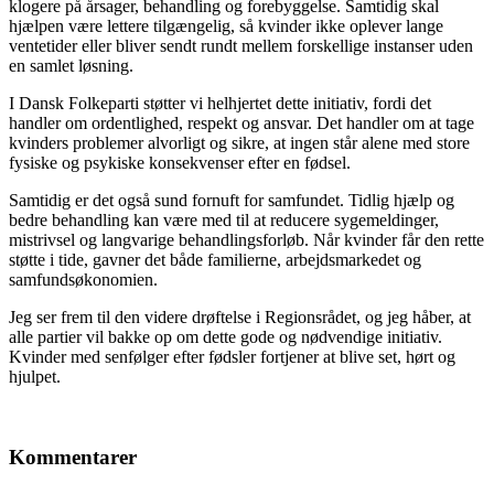
klogere på årsager, behandling og forebyggelse. Samtidig skal
hjælpen være lettere tilgængelig, så kvinder ikke oplever lange
ventetider eller bliver sendt rundt mellem forskellige instanser uden
en samlet løsning.
I Dansk Folkeparti støtter vi helhjertet dette initiativ, fordi det
handler om ordentlighed, respekt og ansvar. Det handler om at tage
kvinders problemer alvorligt og sikre, at ingen står alene med store
fysiske og psykiske konsekvenser efter en fødsel.
Samtidig er det også sund fornuft for samfundet. Tidlig hjælp og
bedre behandling kan være med til at reducere sygemeldinger,
mistrivsel og langvarige behandlingsforløb. Når kvinder får den rette
støtte i tide, gavner det både familierne, arbejdsmarkedet og
samfundsøkonomien.
Jeg ser frem til den videre drøftelse i Regionsrådet, og jeg håber, at
alle partier vil bakke op om dette gode og nødvendige initiativ.
Kvinder med senfølger efter fødsler fortjener at blive set, hørt og
hjulpet.
Kommentarer