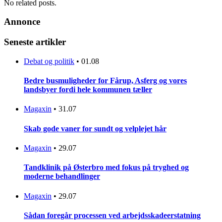
No related posts.
Annonce
Seneste artikler
Debat og politik
•
01.08
Bedre busmuligheder for Fårup, Asferg og vores
landsbyer fordi hele kommunen tæller
Magaxin
•
31.07
Skab gode vaner for sundt og velplejet hår
Magaxin
•
29.07
Tandklinik på Østerbro med fokus på tryghed og
moderne behandlinger
Magaxin
•
29.07
Sådan foregår processen ved arbejdsskadeerstatning