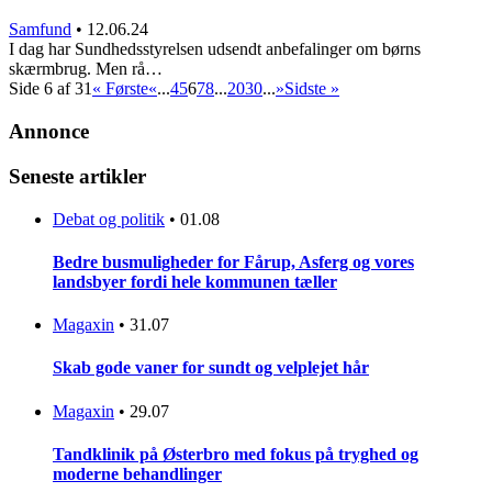
Samfund
•
12.06.24
I dag har Sundhedsstyrelsen udsendt anbefalinger om børns
skærmbrug. Men rå…
Side 6 af 31
« Første
«
...
4
5
6
7
8
...
20
30
...
»
Sidste »
Annonce
Seneste artikler
Debat og politik
•
01.08
Bedre busmuligheder for Fårup, Asferg og vores
landsbyer fordi hele kommunen tæller
Magaxin
•
31.07
Skab gode vaner for sundt og velplejet hår
Magaxin
•
29.07
Tandklinik på Østerbro med fokus på tryghed og
moderne behandlinger