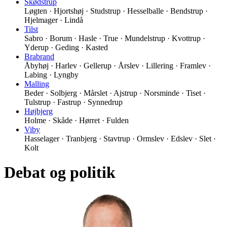
Skødstrup
Løgten · Hjortshøj · Studstrup · Hesselballe · Bendstrup ·
Hjelmager · Lindå
Tilst
Sabro · Borum · Hasle · True · Mundelstrup · Kvottrup ·
Yderup · Geding · Kasted
Brabrand
Åbyhøj · Harlev · Gellerup · Årslev · Lillering · Framlev ·
Labing · Lyngby
Malling
Beder · Solbjerg · Mårslet · Ajstrup · Norsminde · Tiset ·
Tulstrup · Fastrup · Synnedrup
Højbjerg
Holme · Skåde · Hørret · Fulden
Viby
Hasselager · Tranbjerg · Stavtrup · Ormslev · Edslev · Slet ·
Kolt
Debat og politik