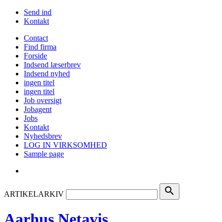
Send ind
Kontakt
Contact
Find firma
Forside
Indsend læserbrev
Indsend nyhed
ingen titel
ingen titel
Job oversigt
Jobagent
Jobs
Kontakt
Nyhedsbrev
LOG IN VIRKSOMHED
Sample page
search
ARTIKELARKIV
Aarhus Netavis