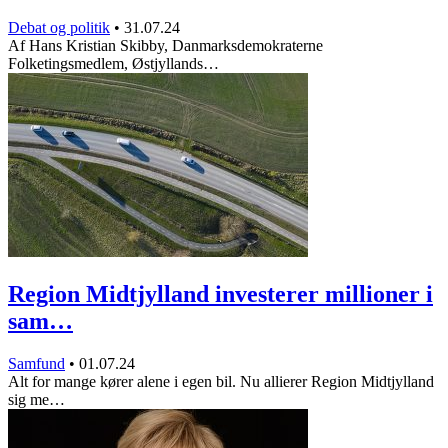
Debat og politik
•
31.07.24
Af Hans Kristian Skibby, Danmarksdemokraterne
Folketingsmedlem, Østjyllands…
Region Midtjylland investerer millioner i
sam…
Samfund
•
01.07.24
Alt for mange kører alene i egen bil. Nu allierer Region Midtjylland
sig me…