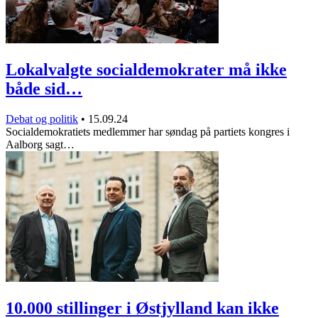
Lokalvalgte socialdemokrater må ikke
både sid…
Debat og politik
•
15.09.24
Socialdemokratiets medlemmer har søndag på partiets kongres i
Aalborg sagt…
10.000 stillinger i Østjylland kan ikke