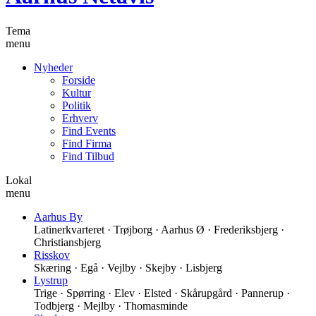
Tema
menu
Nyheder
Forside
Kultur
Politik
Erhverv
Find Events
Find Firma
Find Tilbud
Lokal
menu
Aarhus By
Latinerkvarteret · Trøjborg · Aarhus Ø · Frederiksbjerg ·
Christiansbjerg
Risskov
Skæring · Egå · Vejlby · Skejby · Lisbjerg
Lystrup
Trige · Spørring · Elev · Elsted · Skårupgård · Pannerup ·
Todbjerg · Mejlby · Thomasminde