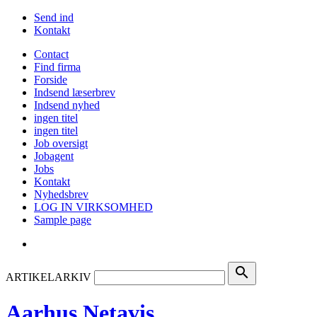
Send ind
Kontakt
Contact
Find firma
Forside
Indsend læserbrev
Indsend nyhed
ingen titel
ingen titel
Job oversigt
Jobagent
Jobs
Kontakt
Nyhedsbrev
LOG IN VIRKSOMHED
Sample page
search
ARTIKELARKIV
Aarhus Netavis