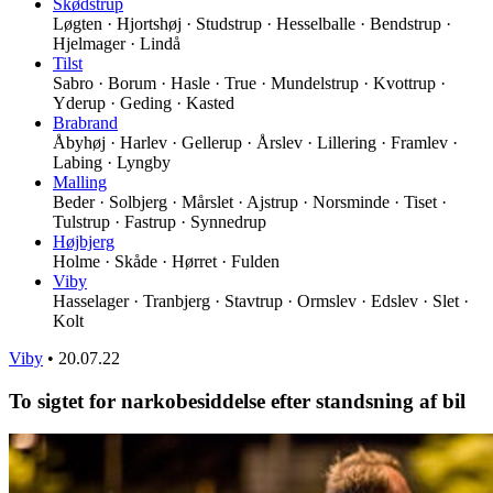
Skødstrup
Løgten · Hjortshøj · Studstrup · Hesselballe · Bendstrup ·
Hjelmager · Lindå
Tilst
Sabro · Borum · Hasle · True · Mundelstrup · Kvottrup ·
Yderup · Geding · Kasted
Brabrand
Åbyhøj · Harlev · Gellerup · Årslev · Lillering · Framlev ·
Labing · Lyngby
Malling
Beder · Solbjerg · Mårslet · Ajstrup · Norsminde · Tiset ·
Tulstrup · Fastrup · Synnedrup
Højbjerg
Holme · Skåde · Hørret · Fulden
Viby
Hasselager · Tranbjerg · Stavtrup · Ormslev · Edslev · Slet ·
Kolt
Viby
•
20.07.22
To sigtet for narkobesiddelse efter standsning af bil