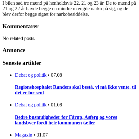
I bilen sad tre mænd på henholdsvis 22, 21 og 23 år. De to mænd på
21 og 22 år havde begge en mindre mængde narko på sig, og de
blev derfor begge sigtet for narkobesiddelse.
Kommentarer
No related posts.
Annonce
Seneste artikler
Debat og politik
•
07.08
Regionshospitalet Randers skal bestå, vi må ikke vente, til
det er for sent
Debat og politik
•
01.08
Bedre busmuligheder for Fårup, Asferg og vores
landsbyer fordi hele kommunen tæller
Magaxin
•
31.07