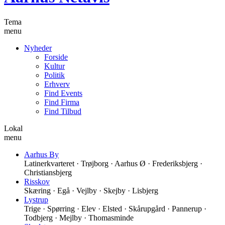
Tema
menu
Nyheder
Forside
Kultur
Politik
Erhverv
Find Events
Find Firma
Find Tilbud
Lokal
menu
Aarhus By
Latinerkvarteret · Trøjborg · Aarhus Ø · Frederiksbjerg ·
Christiansbjerg
Risskov
Skæring · Egå · Vejlby · Skejby · Lisbjerg
Lystrup
Trige · Spørring · Elev · Elsted · Skårupgård · Pannerup ·
Todbjerg · Mejlby · Thomasminde