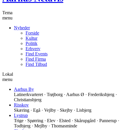
Tema
menu
Nyheder
Forside
Kultur
Politik
Erhverv
Find Events
Find Firma
Find Tilbud
Lokal
menu
Aarhus By
Latinerkvarteret · Trøjborg · Aarhus Ø · Frederiksbjerg ·
Christiansbjerg
Risskov
Skæring · Egå · Vejlby · Skejby · Lisbjerg
Lystrup
Trige · Spørring · Elev · Elsted · Skårupgård · Pannerup ·
Todbjerg · Mejlby · Thomasminde