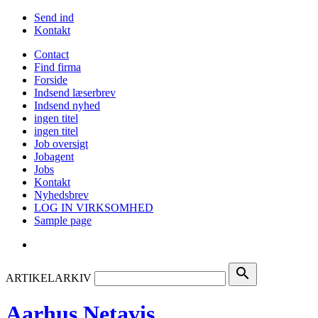
Send ind
Kontakt
Contact
Find firma
Forside
Indsend læserbrev
Indsend nyhed
ingen titel
ingen titel
Job oversigt
Jobagent
Jobs
Kontakt
Nyhedsbrev
LOG IN VIRKSOMHED
Sample page
search
ARTIKELARKIV
Aarhus Netavis