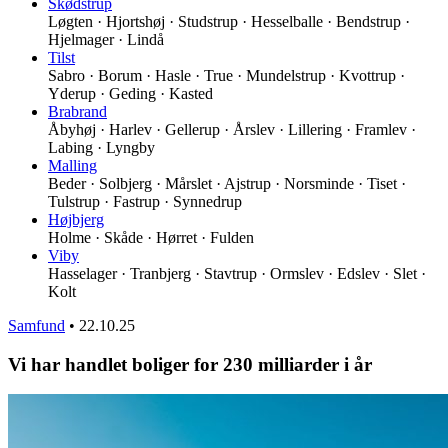
Skødstrup
Løgten · Hjortshøj · Studstrup · Hesselballe · Bendstrup ·
Hjelmager · Lindå
Tilst
Sabro · Borum · Hasle · True · Mundelstrup · Kvottrup ·
Yderup · Geding · Kasted
Brabrand
Åbyhøj · Harlev · Gellerup · Årslev · Lillering · Framlev ·
Labing · Lyngby
Malling
Beder · Solbjerg · Mårslet · Ajstrup · Norsminde · Tiset ·
Tulstrup · Fastrup · Synnedrup
Højbjerg
Holme · Skåde · Hørret · Fulden
Viby
Hasselager · Tranbjerg · Stavtrup · Ormslev · Edslev · Slet ·
Kolt
Samfund
•
22.10.25
Vi har handlet boliger for 230 milliarder i år