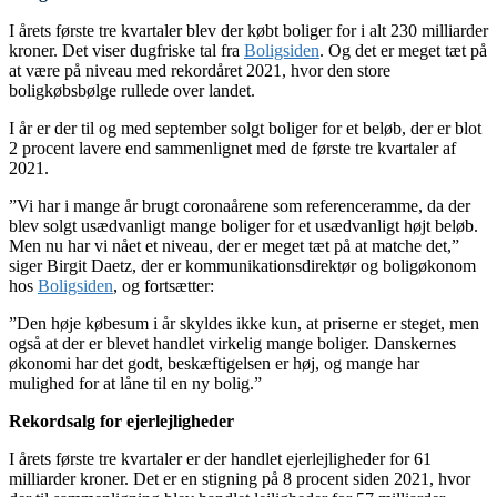
I årets første tre kvartaler blev der købt boliger for i alt 230 milliarder
kroner. Det viser dugfriske tal fra
Boligsiden
. Og det er meget tæt på
at være på niveau med rekordåret 2021, hvor den store
boligkøbsbølge rullede over landet.
I år er der til og med september solgt boliger for et beløb, der er blot
2 procent lavere end sammenlignet med de første tre kvartaler af
2021.
”Vi har i mange år brugt coronaårene som referenceramme, da der
blev solgt usædvanligt mange boliger for et usædvanligt højt beløb.
Men nu har vi nået et niveau, der er meget tæt på at matche det,”
siger Birgit Daetz, der er kommunikationsdirektør og boligøkonom
hos
Boligsiden
, og fortsætter:
”Den høje købesum i år skyldes ikke kun, at priserne er steget, men
også at der er blevet handlet virkelig mange boliger. Danskernes
økonomi har det godt, beskæftigelsen er høj, og mange har
mulighed for at låne til en ny bolig.”
Rekordsalg for ejerlejligheder
I årets første tre kvartaler er der handlet ejerlejligheder for 61
milliarder kroner. Det er en stigning på 8 procent siden 2021, hvor