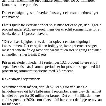
der til sammenligning blev handlet lejligheder for 57 milliarder
kroner i samme periode.
Det er en stigning, som hverken hussalget eller sommerhussalget
kan matche.
I årets første tre kvartaler er der solgt huse for et beløb, der ligger 2
procent under 2021-niveauet, mens der er solgt sommerhuse for et
beløb, der er 14 procent lavere.
”Det er især lejlighederne, der har oplevet en stor stigning i
købesummen. Det er også den boligtype, hvor priserne er steget
mest det seneste år, og hvor der har været en stor stigning i antallet
af handler,” siger Birgit Daetz.
Prisen på ejerlejligheder lå i september 13,1 procent højere end i
september sidste år. I samme periode er huspriserne steget med 6,1
procent og sommerhuspriserne med 3,5 procent.
Rekordkøb i september
September er en måned, der i år skiller sig ud ved sit høje
handelsniveau og høje købesum. I september alene blev der samlet
handlet boliger for 30 milliarder kroner. Det er 4,7 milliarder mere
end i september 2020, som ellers hidtil har været det højeste niveau
for måneden.