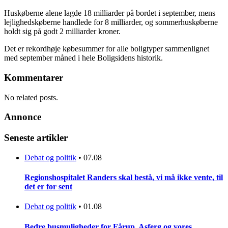
Huskøberne alene lagde 18 milliarder på bordet i september, mens
lejlighedskøberne handlede for 8 milliarder, og sommerhuskøberne
holdt sig på godt 2 milliarder kroner.
Det er rekordhøje købesummer for alle boligtyper sammenlignet
med september måned i hele Boligsidens historik.
Kommentarer
No related posts.
Annonce
Seneste artikler
Debat og politik
•
07.08
Regionshospitalet Randers skal bestå, vi må ikke vente, til
det er for sent
Debat og politik
•
01.08
Bedre busmuligheder for Fårup, Asferg og vores