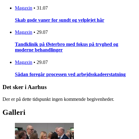
Magaxin
•
31.07
Skab gode vaner for sundt og velplejet hår
Magaxin
•
29.07
Tandklinik på Østerbro med fokus på tryghed og
moderne behandlinger
Magaxin
•
29.07
Sådan foregår processen ved arbejdsskadeerstatning
Det sker i Aarhus
Der er på dette tidspunkt ingen kommende begivenheder.
Galleri