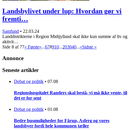
Landsbylivet under lup: Hvordan gør vi
fremti…
Samfund
•
22.03.24
Landdistrikterne i Region Midtjylland skal ikke kun summe af liv og
aktivit…
Side 8 af 77
« Første
«
...
6
7
8
9
10
...
20
30
40
...
»
Sidste »
Annonce
Seneste artikler
Debat og politik
•
07.08
Regionshospitalet Randers skal bestå, vi må ikke vente, til
det er for sent
Debat og politik
•
01.08
Bedre busmuligheder for Fårup, Asferg og vores
landsbyer fordi hele kommunen tæller