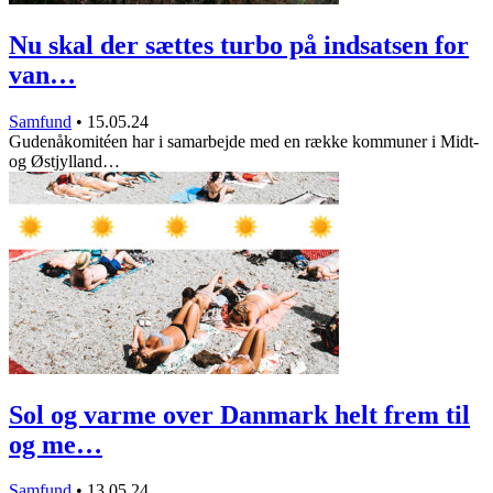
Nu skal der sættes turbo på indsatsen for
van…
Samfund
•
15.05.24
Gudenåkomitéen har i samarbejde med en række kommuner i Midt-
og Østjylland…
Sol og varme over Danmark helt frem til
og me…
Samfund
•
13.05.24