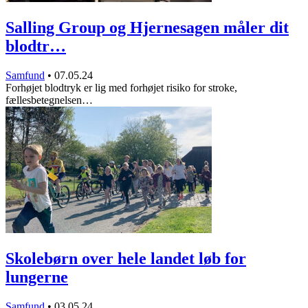
Salling Group og Hjernesagen måler dit
blodtr…
Samfund
•
07.05.24
Forhøjet blodtryk er lig med forhøjet risiko for stroke,
fællesbetegnelsen…
Skolebørn over hele landet løb for
lungerne
Samfund
•
03.05.24