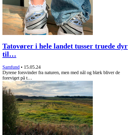
Tatovører i hele landet tusser truede dyr
til…
Samfund
•
15.05.24
Dyrene forsvinder fra naturen, men med nål og blæk bliver de
foreviget på t…