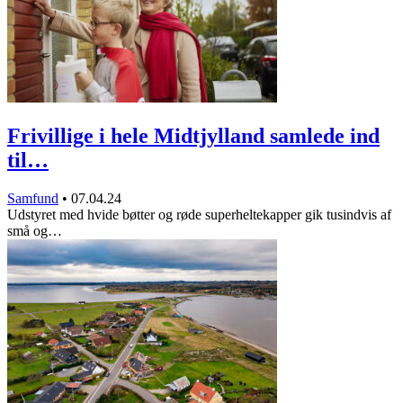
Frivillige i hele Midtjylland samlede ind
til…
Samfund
•
07.04.24
Udstyret med hvide bøtter og røde superheltekapper gik tusindvis af
små og…