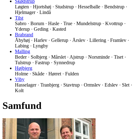
Skødstrup
Løgten · Hjortshøj · Studstrup · Hesselballe · Bendstrup ·
Hjelmager · Lindå
Tilst
Sabro · Borum · Hasle · True · Mundelstrup · Kvottrup ·
Yderup · Geding · Kasted
Brabrand
Åbyhøj · Harlev · Gellerup · Årslev · Lillering · Framlev ·
Labing · Lyngby
Malling
Beder · Solbjerg · Mårslet · Ajstrup · Norsminde · Tiset ·
Tulstrup · Fastrup · Synnedrup
Højbjerg
Holme · Skåde · Hørret · Fulden
Viby
Hasselager · Tranbjerg · Stavtrup · Ormslev · Edslev · Slet ·
Kolt
Samfund