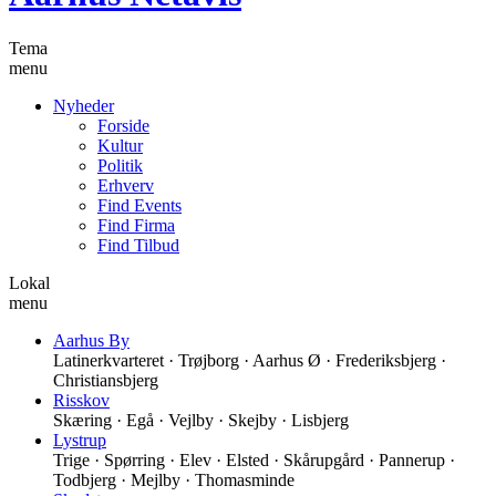
Tema
menu
Nyheder
Forside
Kultur
Politik
Erhverv
Find Events
Find Firma
Find Tilbud
Lokal
menu
Aarhus By
Latinerkvarteret · Trøjborg · Aarhus Ø · Frederiksbjerg ·
Christiansbjerg
Risskov
Skæring · Egå · Vejlby · Skejby · Lisbjerg
Lystrup
Trige · Spørring · Elev · Elsted · Skårupgård · Pannerup ·
Todbjerg · Mejlby · Thomasminde