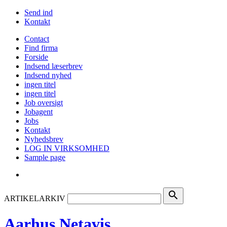
Send ind
Kontakt
Contact
Find firma
Forside
Indsend læserbrev
Indsend nyhed
ingen titel
ingen titel
Job oversigt
Jobagent
Jobs
Kontakt
Nyhedsbrev
LOG IN VIRKSOMHED
Sample page
search
ARTIKELARKIV
Aarhus Netavis