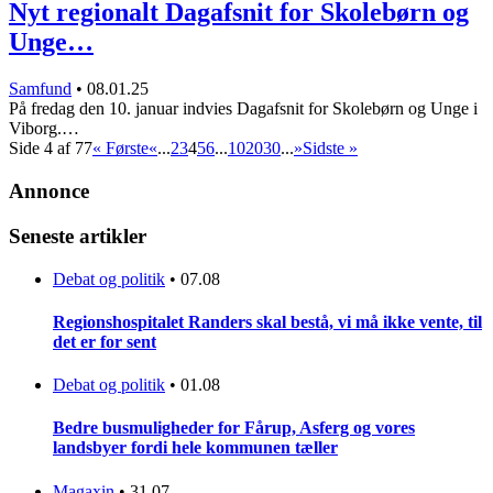
Nyt regionalt Dagafsnit for Skolebørn og
Unge…
Samfund
•
08.01.25
På fredag den 10. januar indvies Dagafsnit for Skolebørn og Unge i
Viborg.…
Side 4 af 77
« Første
«
...
2
3
4
5
6
...
10
20
30
...
»
Sidste »
Annonce
Seneste artikler
Debat og politik
•
07.08
Regionshospitalet Randers skal bestå, vi må ikke vente, til
det er for sent
Debat og politik
•
01.08
Bedre busmuligheder for Fårup, Asferg og vores
landsbyer fordi hele kommunen tæller
Magaxin
•
31.07