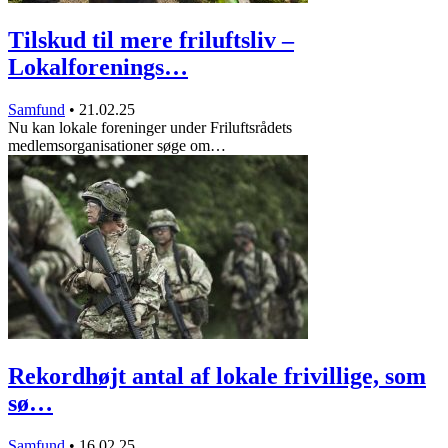
Tilskud til mere friluftsliv –
Lokalforenings…
Samfund
•
21.02.25
Nu kan lokale foreninger under Friluftsrådets
medlemsorganisationer søge om…
Rekordhøjt antal af lokale frivillige, som
sø…
Samfund
•
16.02.25