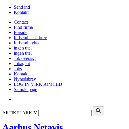
Send ind
Kontakt
Contact
Find firma
Forside
Indsend læserbrev
Indsend nyhed
ingen titel
ingen titel
Job oversigt
Jobagent
Jobs
Kontakt
Nyhedsbrev
LOG IN VIRKSOMHED
Sample page
search
ARTIKELARKIV
Aarhus Netavis