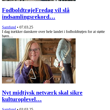
FodboldtrøjeFredag vil slå
indsamlingsrekord…
Samfund
•
07.03.25
I dag trækker danskere over hele landet i fodboldtrøjen for at støtte
børn…
Nyt midtjysk netværk skal sikre
kulturoplevel…
Samfund
•
03.03.25