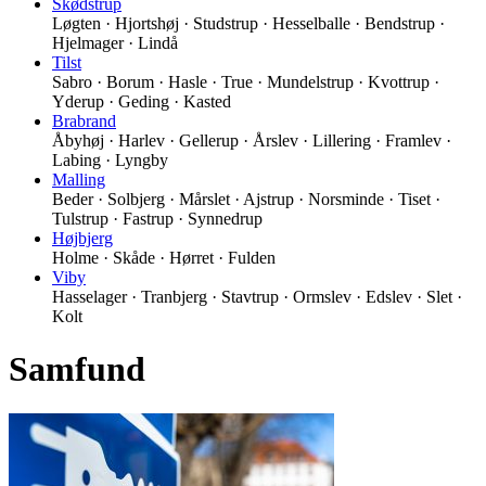
Skødstrup
Løgten · Hjortshøj · Studstrup · Hesselballe · Bendstrup ·
Hjelmager · Lindå
Tilst
Sabro · Borum · Hasle · True · Mundelstrup · Kvottrup ·
Yderup · Geding · Kasted
Brabrand
Åbyhøj · Harlev · Gellerup · Årslev · Lillering · Framlev ·
Labing · Lyngby
Malling
Beder · Solbjerg · Mårslet · Ajstrup · Norsminde · Tiset ·
Tulstrup · Fastrup · Synnedrup
Højbjerg
Holme · Skåde · Hørret · Fulden
Viby
Hasselager · Tranbjerg · Stavtrup · Ormslev · Edslev · Slet ·
Kolt
Samfund