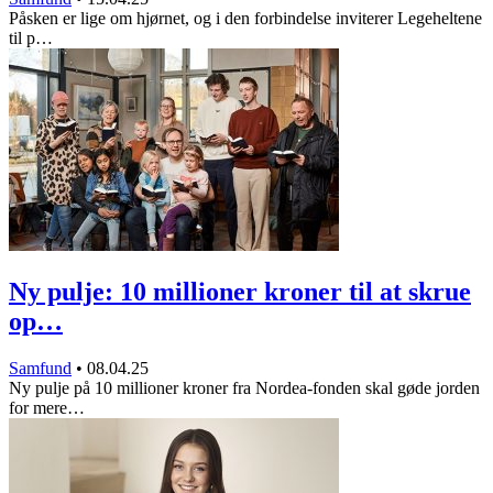
Påsken er lige om hjørnet, og i den forbindelse inviterer Legeheltene
til p…
Ny pulje: 10 millioner kroner til at skrue
op…
Samfund
•
08.04.25
Ny pulje på 10 millioner kroner fra Nordea-fonden skal gøde jorden
for mere…