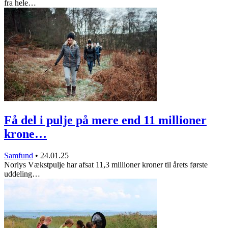
fra hele…
Få del i pulje på mere end 11 millioner
krone…
Samfund
•
24.01.25
Norlys Vækstpulje har afsat 11,3 millioner kroner til årets første
uddeling…