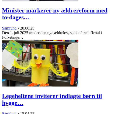
Minister markerer ny ældrereform med
to-dages…
Samfund
•
28.06.25
Den 1. juli 2025 træder den nye ældrelov, som et bredt flertal i
Folketinge…
Legeheltene inviterer indlagte børn til
hygge…
Samfund
•
15.04.25