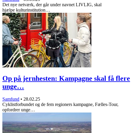
Det nye netværk, der går under navnet LIVLIG, skal
hjælpe kulturinstitution…
Op på jernhesten: Kampagne skal få flere
unge…
Samfund
•
28.02.25
Cyklistforbundet og de fem regioners kampagne, Fælles-Tour,
opfordrer unge…