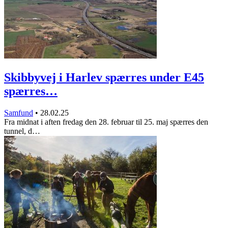
Skibbyvej i Harlev spærres under E45
spærres…
Samfund
•
28.02.25
Fra midnat i aften fredag den 28. februar til 25. maj spærres den
tunnel, d…