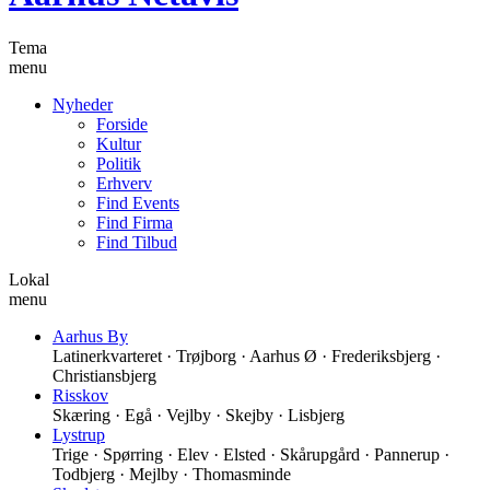
Tema
menu
Nyheder
Forside
Kultur
Politik
Erhverv
Find Events
Find Firma
Find Tilbud
Lokal
menu
Aarhus By
Latinerkvarteret · Trøjborg · Aarhus Ø · Frederiksbjerg ·
Christiansbjerg
Risskov
Skæring · Egå · Vejlby · Skejby · Lisbjerg
Lystrup
Trige · Spørring · Elev · Elsted · Skårupgård · Pannerup ·
Todbjerg · Mejlby · Thomasminde