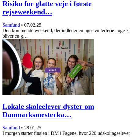
Risiko for glatte veje i første
rejseweekend…
Samfund
•
07.02.25
Den kommende weekend, der indleder en uges vinterferie i uge 7,
bliver en g…
Lokale skoleelever dyster om
Danmarksmesterka…
Samfund
•
28.01.25
I morgen starter finalen i DM i Fagene, hvor 220 udskolingselever